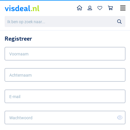
Home
Profiel
Win
Ik
ben
op
zoek
Registreer
naar...
Voornaam
Achternaam
E-mail
Wachtwoord