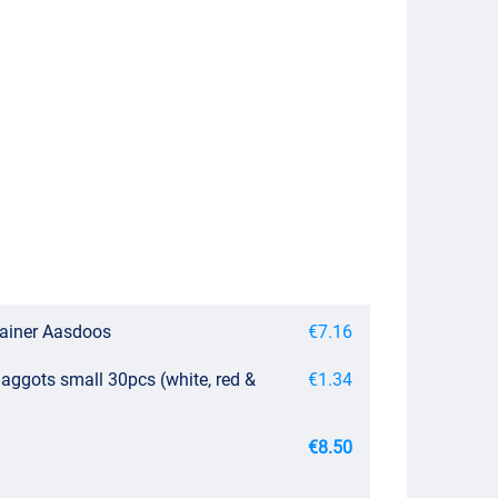
rainer Aasdoos
€7.16
aggots small 30pcs (white, red &
€1.34
€8.50