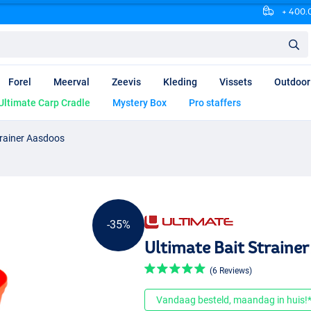
+ 400.0
Forel
Meerval
Zeevis
Kleding
Vissets
Outdoor
Ultimate Carp Cradle
Mystery Box
Pro staffers
trainer Aasdoos
-35%
Ultimate Bait Straine
(6 Reviews)
Vandaag besteld, maandag in huis!