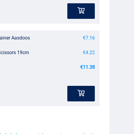
rainer Aasdoos
€7.16
Scissors 19cm
€4.22
€11.38