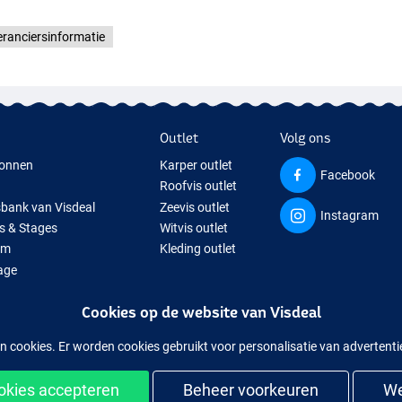
ranciersinformatie
Outlet
Volg ons
onnen
Karper outlet
Facebook
Roofvis outlet
sbank van Visdeal
Zeevis outlet
Instagram
s & Stages
Witvis outlet
um
Kleding outlet
age
ps
Cookies op de website van Visdeal
isspullen
uitverkochte visspullen
n cookies. Er worden cookies gebruikt voor personalisatie van advertent
ookies accepteren
Beheer voorkeuren
We