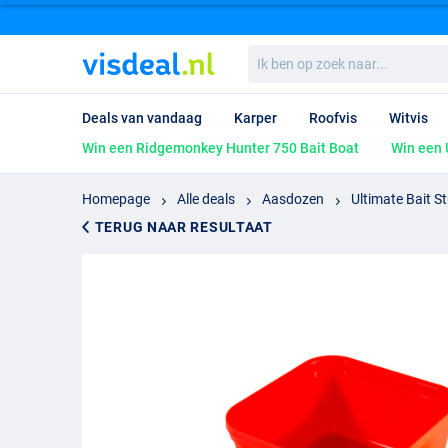
Ik
ben
op
zoek
Deals van vandaag
Karper
Roofvis
Witvis
naar...
Win een Ridgemonkey Hunter 750 Bait Boat
Win een 
Homepage
Alle deals
Aasdozen
Ultimate Bait S
TERUG NAAR RESULTAAT