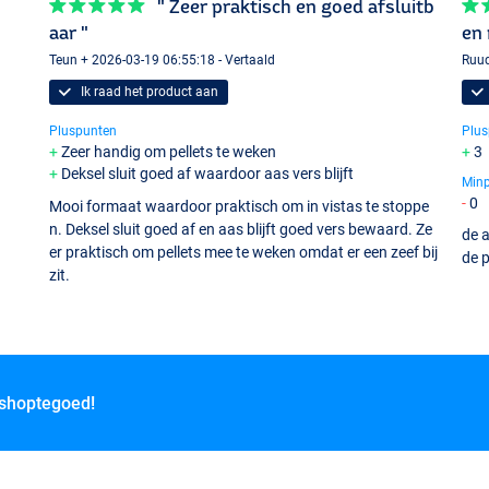
" Zeer praktisch en goed afsluitb
aar "
en 
Teun + 2026-03-19 06:55:18 - Vertaald
Ruud
Ik raad het product aan
Pluspunten
Plus
Zeer handig om pellets te weken
3
Deksel sluit goed af waardoor aas vers blijft
Min
0
Mooi formaat waardoor praktisch om in vistas te stoppe
n. Deksel sluit goed af en aas blijft goed vers bewaard. Ze
de a
er praktisch om pellets mee te weken omdat er een zeef bij
de 
zit.
 shoptegoed!