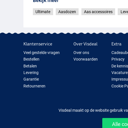
Bekijk meer
Ultimate
Aasdozen
Aas accessoires
Leve
Klantenservice
Over Visdeal
Extra
Veel gestelde vragen
Over ons
Cadeaub
Bestellen
Voorwaarden
Privacy
Betalen
De kenni
Levering
Vacature
Garantie
Impress
Retourneren
Cookie P
Contact
Cadeauti
Nieuwe V
Tijdelijk 
Visdeal maakt op de website gebruik va
Alle c