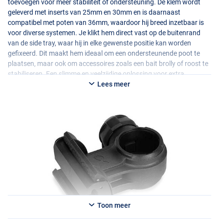
toevoegen voor meer stabiliteit of ondersteuning. De klem wordt
geleverd met inserts van 25mm en 30mm en is daarnaast
compatibel met poten van 36mm, waardoor hij breed inzetbaar is
voor diverse systemen. Je klikt hem direct vast op de buitenrand
van de side tray, waar hij in elke gewenste positie kan worden
gefixeerd. Dit maakt hem ideaal om een ondersteunende poot te
plaatsen, maar ook om accessoires zoals een bait brolly of roost te
stabiliseren. Een slimme en veelzijdige oplossing voor extra
stevigheid aan de waterkant.
Lees meer
Toon meer