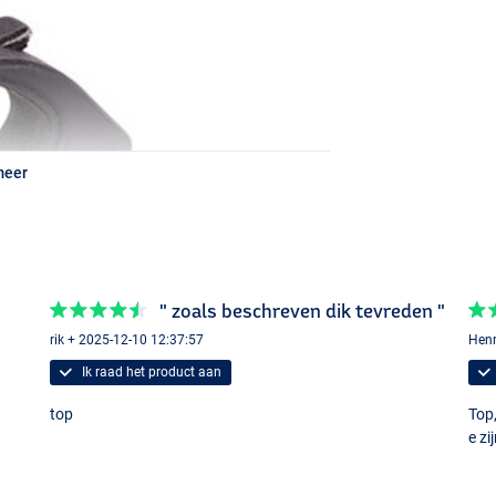
meer
" zoals beschreven dik tevreden "
rik + 2025-12-10 12:37:57
Henn
Ik raad het product aan
top
Top,
e zi