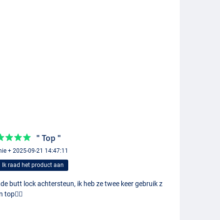
" Top "
ie + 2025-09-21 14:47:11
Ik raad het product aan
de butt lock achtersteun, ik heb ze twee keer gebruik z
jn top👍🏼