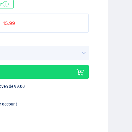
!*
i
15.99
boven de 99.00
er account