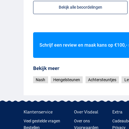
Bekijk alle beoordelingen
Schrijf een review en maak kans op
€100,-
Bekijk meer
Nash
Hengelsteunen
Achtersteuntjes
Le
Klantenservice
Over Visdeal
Extra
Veel gestelde vragen
Over ons
Cadeaub
Bestellen
Voorwaarden
Privacy