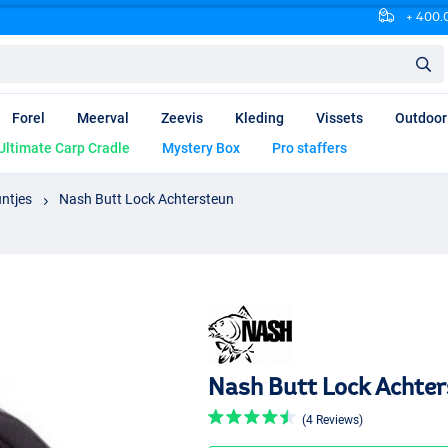
+ 400.0
Forel
Meerval
Zeevis
Kleding
Vissets
Outdoor
Ultimate Carp Cradle
Mystery Box
Pro staffers
ntjes
Nash Butt Lock Achtersteun
Nash Butt Lock Achte
(4 Reviews)