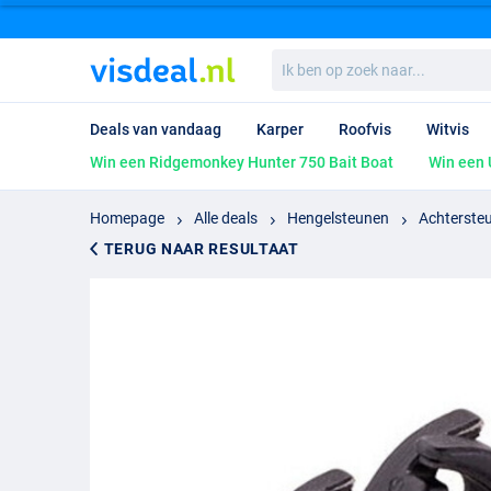
Ik
ben
op
zoek
Deals van vandaag
Karper
Roofvis
Witvis
naar...
Win een Ridgemonkey Hunter 750 Bait Boat
Win een 
Homepage
Alle deals
Hengelsteunen
Achtersteu
TERUG NAAR RESULTAAT