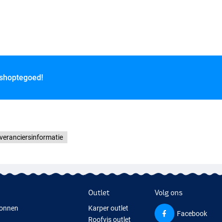
 shoptegoed!
veranciersinformatie
Outlet
Volg ons
onnen
Karper outlet
Facebook
Roofvis outlet