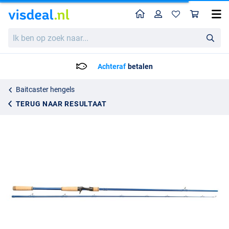
Home
Profiel
Win
Gator Mirage Dreadnaught Casting Hengel 8'6" 2.59m (80-325g)
Ik
159.95
ben
op
zoek
Achteraf
betalen
naar...
Baitcaster hengels
TERUG NAAR RESULTAAT