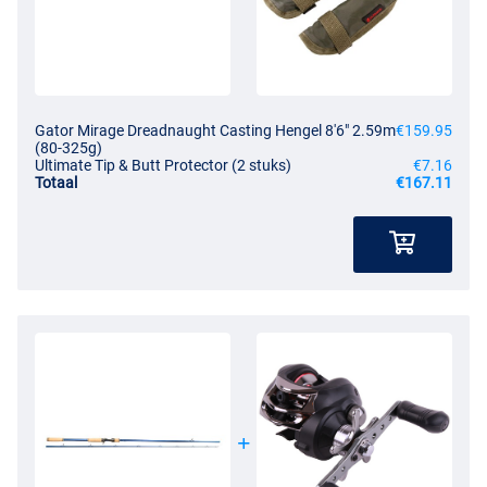
Gator Mirage Dreadnaught Casting Hengel 8'6" 2.59m
€159.95
(80-325g)
Ultimate Tip & Butt Protector (2 stuks)
€7.16
Totaal
€167.11