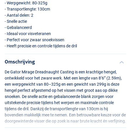
- Werpgewicht: 80-325g
- Transportlengte: 130cm
- Aantal delen: 2
- Snelle actie
- Gebalanceerd
- Ideaal voor visveteranen
- Perfect voor zwaar snoekvissen
- Heeft precisie en controle tijdens de dril
Omschrijving
De Gator Mirage Dreadnaught Casting is een krachtige hengel,
ontwikkeld voor het zware werk. Met een lengte van 8’6” (2.59m),
een werpgewicht van 80–325g en een gewicht van 299g is deze
hengel perfect afgestemd op het vissen met groot aas op dikke
snoeken. De snelle actie en gebalanceerde blank zorgen voor
uitstekende precisie tijdens het werpen en maximale controle
tijdens de dril. Dankzij de transportlengte van 130cm is hij
bovendien makkelijk mee te nemen. Een betrouwbare keuze voor de
doorgewinterde visser die op zoek is naar brute kracht én verfijning.