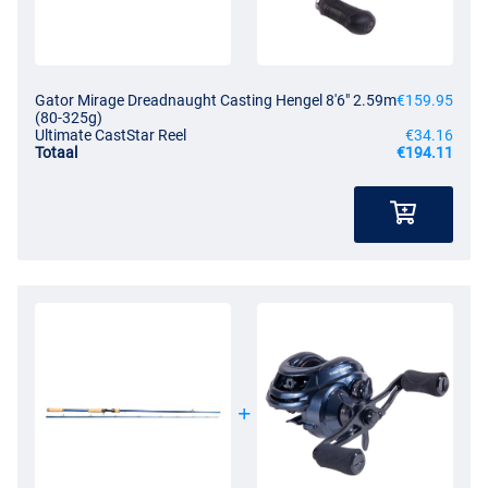
Gator Mirage Dreadnaught Casting Hengel 8'6" 2.59m
€159.95
(80-325g)
Ultimate CastStar Reel
€34.16
Totaal
€194.11