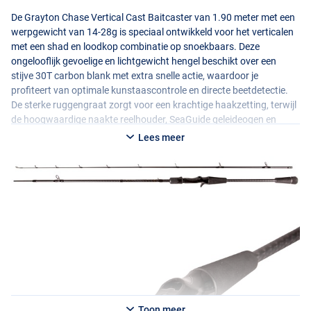
De Grayton Chase Vertical Cast Baitcaster van 1.90 meter met een
werpgewicht van 14-28g is speciaal ontwikkeld voor het verticalen
met een shad en loodkop combinatie op snoekbaars. Deze
ongelooflijk gevoelige en lichtgewicht hengel beschikt over een
stijve 30T carbon blank met extra snelle actie, waardoor je
profiteert van optimale kunstaascontrole en directe beetdetectie.
De sterke ruggengraat zorgt voor een krachtige haakzetting, terwijl
de hoogwaardige naakte reelhouder, SeaGuide geleideogen en
slijtvaste
EVA
-grip garant staan voor comfort, duurzaamheid en
Lees meer
een professionele afwerking. Deze 2-delige hengel is ideaal voor
finesse technieken en biedt maximale precisie en betrouwbaarheid
tijdens iedere sessie!
Toon meer