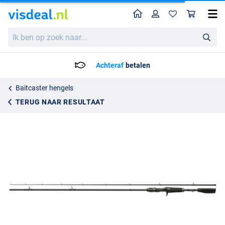
Home
Profiel
Win
Nays NXT Pro Casting Baitcasthengel
Ik
349.95
ben
op
zoek
Achteraf
betalen
naar...
Baitcaster hengels
TERUG NAAR RESULTAAT