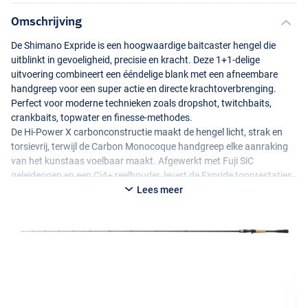
Omschrijving
De Shimano Expride is een hoogwaardige baitcaster hengel die
uitblinkt in gevoeligheid, precisie en kracht. Deze 1+1-delige
uitvoering combineert een ééndelige blank met een afneembare
handgreep voor een super actie en directe krachtoverbrenging.
Perfect voor moderne technieken zoals dropshot, twitchbaits,
crankbaits, topwater en finesse-methodes.
De Hi-Power X carbonconstructie maakt de hengel licht, strak en
torsievrij, terwijl de Carbon Monocoque handgreep elke aanraking
van het kunstaas voelbaar maakt. Afgewerkt met Fuji SiC
geleideogen en een Ci4+ reelhouder, levert de Expride topprestaties
in een stijlvolle, moderne look.
Lees meer