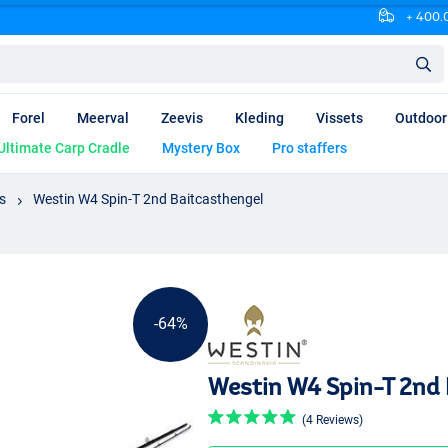
+ 400.0
Forel
Meerval
Zeevis
Kleding
Vissets
Outdoor
Ultimate Carp Cradle
Mystery Box
Pro staffers
s
Westin W4 Spin-T 2nd Baitcasthengel
-64%
Westin W4 Spin-T 2nd 
(4 Reviews)