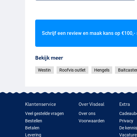
Schrijf een review en maak kans op
€100,-
Bekijk meer
Westin
Roofvis outlet
Hengels
Baitcaste
Klantenservice
Over Visdeal
Extra
Veel gestelde vragen
Over ons
Cadeaub
Bestellen
Voorwaarden
Privacy
Betalen
De kenni
Levering
Vacature