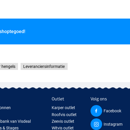
 shoptegoed!
r hengels
Leveranciersinformatie
Outlet
Volg ons
onnen
Karper outlet
Facebook
Roofvis outlet
sbank van Visdeal
Zeevis outlet
Instagram
s & Stages
Witvis outlet