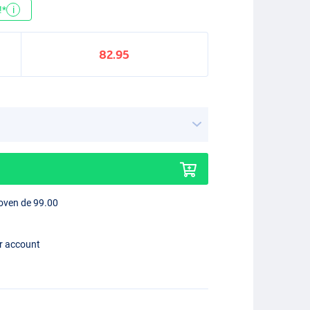
!*
i
82.95
boven de 99.00
er account