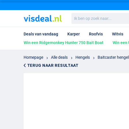
Ik
ben
op
zoek
Deals van vandaag
Karper
Roofvis
Witvis
naar...
Win een Ridgemonkey Hunter 750 Bait Boat
Win een 
Homepage
Alle deals
Hengels
Baitcaster hengel
TERUG NAAR RESULTAAT