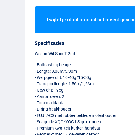
Twijfel je of dit product het meest geschi
Specificaties
Westin W4 Spin-T 2nd
- Baitcasting hengel
- Lengte: 3,00m/3,30m
- Werpgewicht: 10-40g/15-50g
- Transportlengte: 1,56m/1,63m
- Gewicht: 195g
- Aantal delen: 2
- Torayca blank
- D-ring haakhouder
-
FUJI
ACS
met rubber beklede molenhouder
- Seaguide
XQG
/
XOG
LS geleidogen
- Premium kwaliteit kurken handvat
- Versterkt met 1K geweven carbon