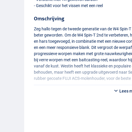
- Geschikt voor het vissen met een reel
Omschrijving
Zeg hallo tegen de tweede generatie van de W4 Spin-T 
beter geworden. Om de W4 Spin-T 2nd te verbeteren, h
en hars toegevoegd, in combinatie met een nieuwe cons
en een meer responsieve blank. Dit vergroot de werpaf
progressieve worpen maken met grote nauwkeurigheid.
bij verre worpen met een baitcasting-reel, waardoor hij 
vanaf de kust. Westin heeft het klassieke en populai
behouden, maar heeft een upgrade uitgevoerd naar 
rubber gecoate
FUJI
ACS
-molenhouder, voor de beste
Lees 