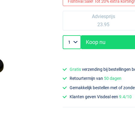
Fishtival Sale! Tot 20% extra korting! 
Adviesprijs
23.95
Koop nu
Gratis
verzending bij bestellingen 
Retourtermijn van
50 dagen
Gemakkelijk bestellen met of zond
Klanten geven Visdeal een
9.4/10