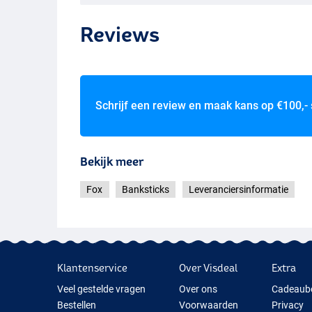
Reviews
Schrijf een review en maak kans op
€100,-
Bekijk meer
Fox
Banksticks
Leveranciersinformatie
Klantenservice
Over Visdeal
Extra
Veel gestelde vragen
Over ons
Cadeaub
Bestellen
Voorwaarden
Privacy