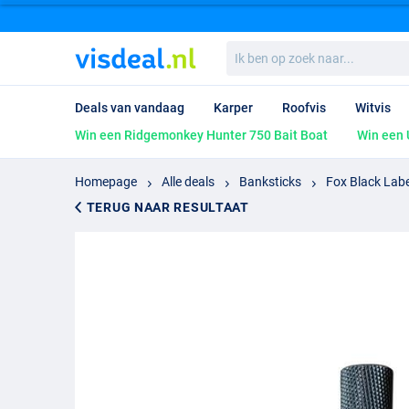
Ik
ben
op
zoek
Deals van vandaag
Karper
Roofvis
Witvis
naar...
Win een Ridgemonkey Hunter 750 Bait Boat
Win een 
Homepage
Alle deals
Banksticks
Fox Black Label
TERUG NAAR RESULTAAT