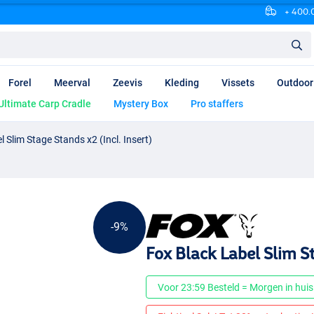
+ 400.0
Forel
Meerval
Zeevis
Kleding
Vissets
Outdoor
Ultimate Carp Cradle
Mystery Box
Pro staffers
 Slim Stage Stands x2 (Incl. Insert)
-9%
Fox Black Label Slim St
Voor 23:59 Besteld = Morgen in huis