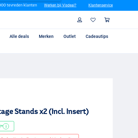
00 tevreden klanten
Werken bij Visdeal?
Klantenservice
Zoeken
Profiel
Winkelm
Alle deals
Merken
Outlet
Cadeautips
age Stands x2 (Incl. Insert)
!*
i