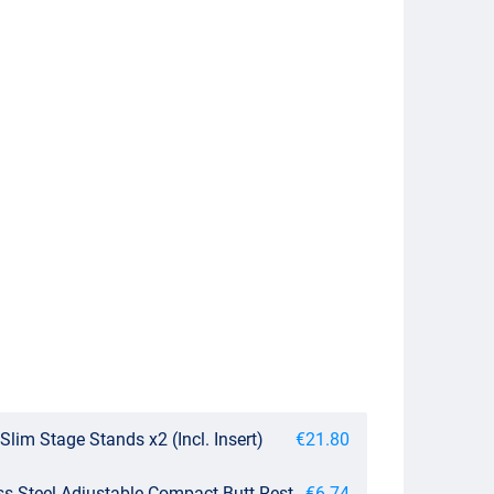
Slim Stage Stands x2 (Incl. Insert)
€21.80
ss Steel Adjustable Compact Butt Rest
€6.74