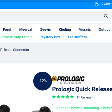
+ 400.0
Forel
Meerval
Zeevis
Kleding
Vissets
Outdoor
Ultimate Carp Cradle
Mystery Box
Pro staffers
 Release Connector
-12%
Prologic Quick Releas
(11 Reviews)
Vandaag besteld, maandag in huis!