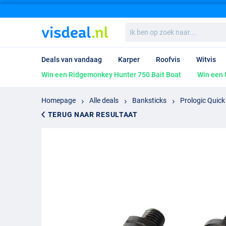
Ik
ben
op
zoek
Deals van vandaag
Karper
Roofvis
Witvis
naar...
Win een Ridgemonkey Hunter 750 Bait Boat
Win een 
Homepage
Alle deals
Banksticks
Prologic Quick
TERUG NAAR RESULTAAT