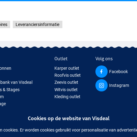
ires
Leveranciersinformatie
Outlet
Volg ons
onnen
Karper outlet
Facebook
Roofvis outlet
sbank van Visdeal
Zeevis outlet
Instagram
s & Stages
Witvis outlet
um
Kleding outlet
age
ps
Cookies op de website van Visdeal
isspullen
uitverkochte visspullen
n cookies. Er worden cookies gebruikt voor personalisatie van advertent