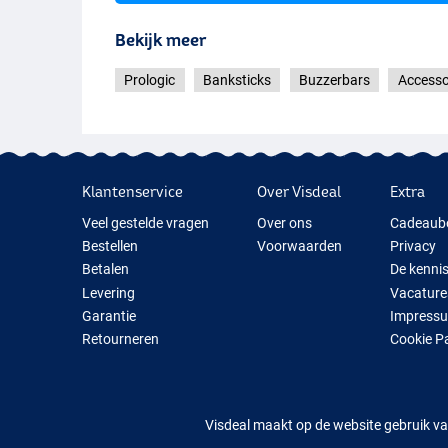
Bekijk meer
Prologic
Banksticks
Buzzerbars
Accesso
M
Klantenservice
Over Visdeal
Extra
Veel gestelde vragen
Over ons
Cadeaub
Bestellen
Voorwaarden
Privacy
Betalen
De kenni
Levering
Vacature
Garantie
Impress
Retourneren
Cookie P
Contact
Cadeauti
Nieuwe V
Tijdelijk 
Visdeal maakt op de website gebruik va