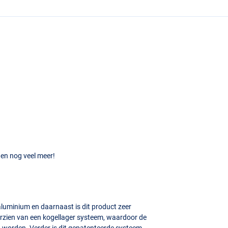
 en nog veel meer!
luminium en daarnaast is dit product zeer
orzien van een kogellager systeem, waardoor de
 worden. Verder is dit gepatenteerde systeem