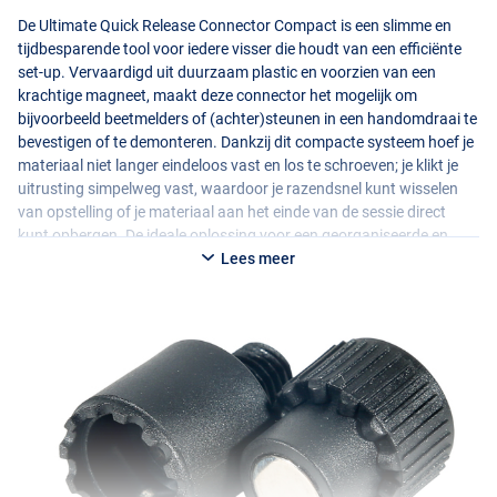
De Ultimate Quick Release Connector Compact is een slimme en
tijdbesparende tool voor iedere visser die houdt van een efficiënte
set-up. Vervaardigd uit duurzaam plastic en voorzien van een
krachtige magneet, maakt deze connector het mogelijk om
bijvoorbeeld beetmelders of (achter)steunen in een handomdraai te
bevestigen of te demonteren. Dankzij dit compacte systeem hoef je
materiaal niet langer eindeloos vast en los te schroeven; je klikt je
uitrusting simpelweg vast, waardoor je razendsnel kunt wisselen
van opstelling of je materiaal aan het einde van de sessie direct
kunt opbergen. De ideale oplossing voor een georganiseerde en
snelle start aan de waterkant!
Lees meer