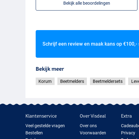
Bekijk alle beoordelingen
Schrijf een review en maak kans op
€100,-
Bekijk meer
Korum
Beetmelders
Beetmeldersets
Lev
Klantenservice
Over Visdeal
Extra
Veel gestelde vragen
Over ons
Cadeaub
Bestellen
Voorwaarden
Privacy