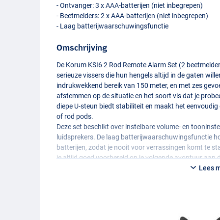
- Ontvanger: 3 x
AAA
-batterijen (niet inbegrepen)
- Beetmelders: 2 x
AAA
-batterijen (niet inbegrepen)
- Laag batterijwaarschuwingsfunctie
Omschrijving
De Korum KSI6 2 Rod Remote Alarm Set (2 beetmelders
serieuze vissers die hun hengels altijd in de gaten wil
indrukwekkend bereik van 150 meter, en met zes gevoe
afstemmen op de situatie en het soort vis dat je pro
diepe U-steun biedt stabiliteit en maakt het eenvoudi
of rod pods.
Deze set beschikt over instelbare volume- en tooninst
luidsprekers. De laag batterijwaarschuwingsfunctie ho
batterijen, zodat je nooit voor verrassingen komt te st
je altijd goed voorbereid op je volgende avontuur aan
Lees 