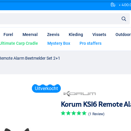
+ 400.0
Forel
Meerval
Zeevis
Kleding
Vissets
Outdoor
Ultimate Carp Cradle
Mystery Box
Pro staffers
Remote Alarm Beetmelder Set 2+1
Uitverkocht
Korum KSI6 Remote Al
(1 Review)