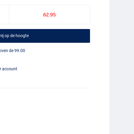
62.95
ij op de hoogte
boven de 99.00
er account