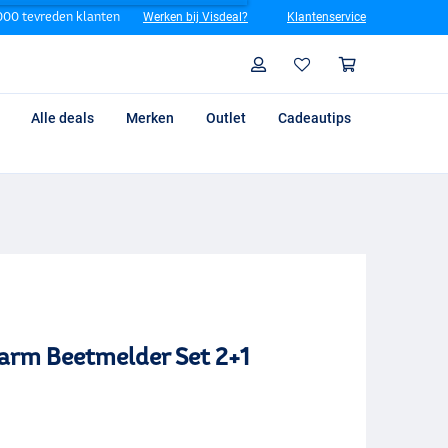
00 tevreden klanten
Werken bij Visdeal?
Klantenservice
Zoeken
Profiel
Winkelm
Alle deals
Merken
Outlet
Cadeautips
arm Beetmelder Set 2+1