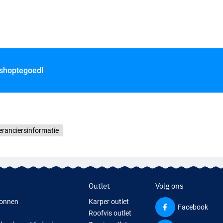
 shoptegoed!
eranciersinformatie
Outlet
Volg ons
onnen
Karper outlet
Facebook
Roofvis outlet