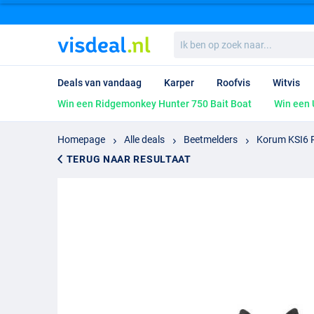
Ik
ben
op
zoek
Deals van vandaag
Karper
Roofvis
Witvis
naar...
Win een Ridgemonkey Hunter 750 Bait Boat
Win een 
Homepage
Alle deals
Beetmelders
Korum KSI6 
TERUG NAAR RESULTAAT