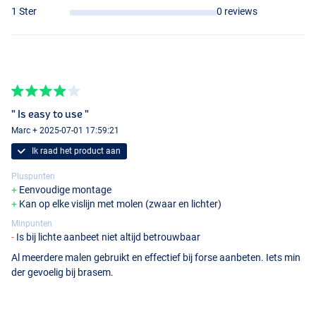
1 Ster
0 reviews
" Is easy to use "
Marc + 2025-07-01 17:59:21
Ik raad het product aan
Pluspunten
Eenvoudige montage
Kan op elke vislijn met molen (zwaar en lichter)
Minpunten
Is bij lichte aanbeet niet altijd betrouwbaar
Al meerdere malen gebruikt en effectief bij forse aanbeten. Iets min
der gevoelig bij brasem.