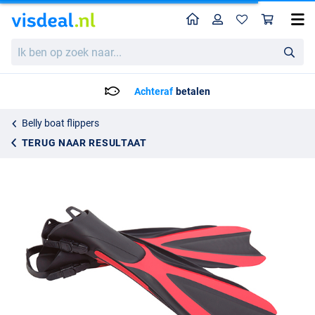
Home
Profiel
Win
Hart Fins Y280A Belly Boat Flippers
Ik
59.95
ben
op
zoek
Achteraf
betalen
naar...
Belly boat flippers
TERUG NAAR RESULTAAT