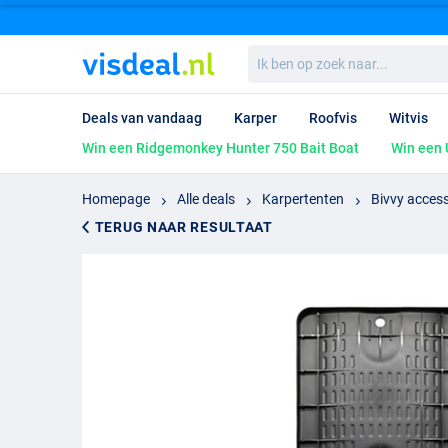
Ik
ben
op
zoek
Deals van vandaag
Karper
Roofvis
Witvis
naar...
Win een Ridgemonkey Hunter 750 Bait Boat
Win een 
Homepage
Alle deals
Karpertenten
Bivvy access
TERUG NAAR RESULTAAT