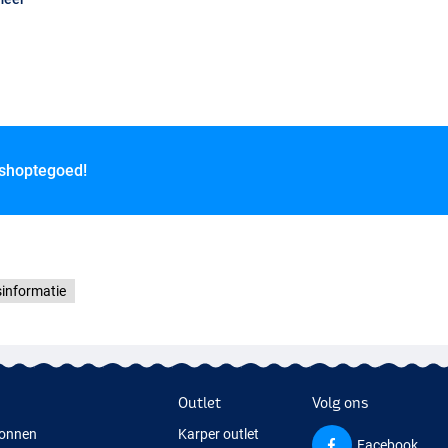
 shoptegoed!
sinformatie
Outlet
Volg ons
onnen
Karper outlet
Facebook