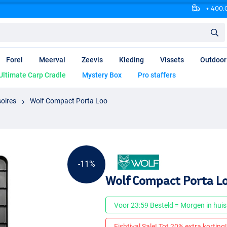
+ 400.0
Forel
Meerval
Zeevis
Kleding
Vissets
Outdoor
Ultimate Carp Cradle
Mystery Box
Pro staffers
oires
Wolf Compact Porta Loo
-11%
Wolf Compact Porta L
Voor 23:59 Besteld = Morgen in huis
Fishtival Sale! Tot 20% extra korting! 