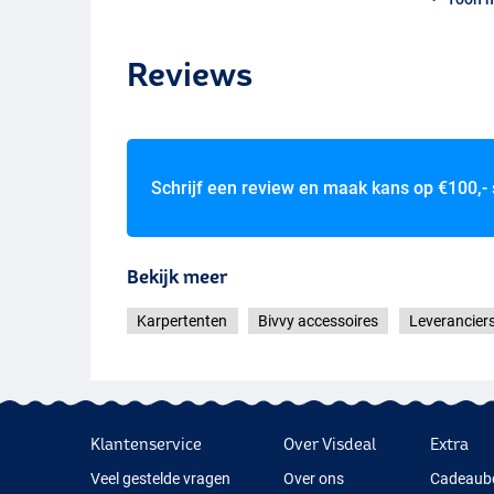
Reviews
Schrijf een review en maak kans op
€100,-
Bekijk meer
Karpertenten
Bivvy accessoires
Leverancier
Klantenservice
Over Visdeal
Extra
Veel gestelde vragen
Over ons
Cadeaub