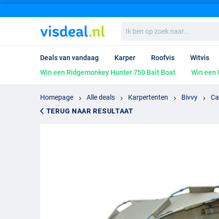
Ik
ben
op
zoek
Deals van vandaag
Karper
Roofvis
Witvis
naar...
Win een Ridgemonkey Hunter 750 Bait Boat
Win een 
Homepage
Alle deals
Karpertenten
Bivvy
Ca
TERUG NAAR RESULTAAT