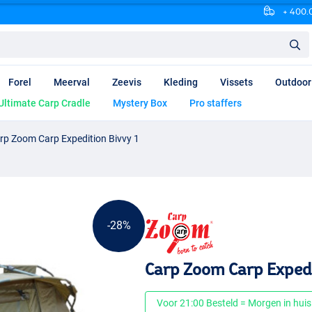
+ 400.0
Forel
Meerval
Zeevis
Kleding
Vissets
Outdoor
Ultimate Carp Cradle
Mystery Box
Pro staffers
rp Zoom Carp Expedition Bivvy 1
-28%
Carp Zoom Carp Expedi
Voor 21:00 Besteld = Morgen in huis