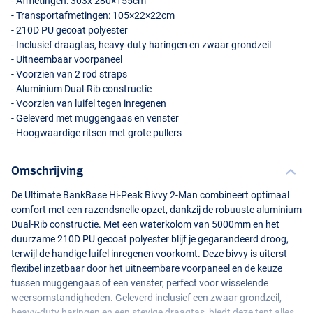
- Afmetingen: 303x 280×155cm
- Transportafmetingen: 105×22×22cm
- 210D PU gecoat polyester
- Inclusief draagtas, heavy-duty haringen en zwaar grondzeil
- Uitneembaar voorpaneel
- Voorzien van 2 rod straps
- Aluminium Dual-Rib constructie
- Voorzien van luifel tegen inregenen
- Geleverd met muggengaas en venster
- Hoogwaardige ritsen met grote pullers
Omschrijving
De Ultimate BankBase Hi-Peak Bivvy 2-Man combineert optimaal
comfort met een razendsnelle opzet, dankzij de robuuste aluminium
Dual-Rib constructie. Met een waterkolom van 5000mm en het
duurzame 210D PU gecoat polyester blijf je gegarandeerd droog,
terwijl de handige luifel inregenen voorkomt. Deze bivvy is uiterst
flexibel inzetbaar door het uitneembare voorpaneel en de keuze
tussen muggengaas of een venster, perfect voor wisselende
weersomstandigheden. Geleverd inclusief een zwaar grondzeil,
heavy-duty haringen en een stevige draagtas, biedt deze tent alles