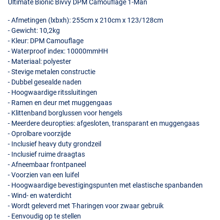
Ultimate Bionic Bivvy
DPM
Camouflage 1-Man
- Afmetingen (lxbxh): 255cm x 210cm x 123/128cm
- Gewicht: 10,2kg
- Kleur:
DPM
Camouflage
- Waterproof index: 10000mmHH
- Materiaal: polyester
- Stevige metalen constructie
- Dubbel gesealde naden
- Hoogwaardige ritssluitingen
- Ramen en deur met muggengaas
- Klittenband borglussen voor hengels
- Meerdere deuropties: afgesloten, transparant en muggengaas
- Oprolbare voorzijde
- Inclusief heavy duty grondzeil
- Inclusief ruime draagtas
- Afneembaar frontpaneel
- Voorzien van een luifel
- Hoogwaardige bevestigingspunten met elastische spanbanden
- Wind- en waterdicht
- Wordt geleverd met T-haringen voor zwaar gebruik
- Eenvoudig op te stellen