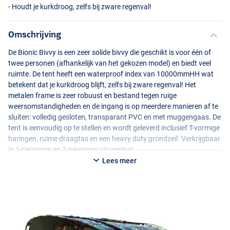
- Houdt je kurkdroog, zelfs bij zware regenval!
Omschrijving
De Bionic Bivvy is een zeer solide bivvy die geschikt is voor één of
twee personen (afhankelijk van het gekozen model) en biedt veel
ruimte. De tent heeft een waterproof index van 10000mmHH wat
betekent dat je kurkdroog blijft, zelfs bij zware regenval! Het
metalen frame is zeer robuust en bestand tegen ruige
weersomstandigheden en de ingang is op meerdere manieren af te
sluiten: volledig gesloten, transparant
PVC
en met muggengaas. De
tent is eenvoudig op te stellen en wordt geleverd inclusief T-vormige
haringen, ruime draagtas en een heavy duty grondzeil. Verkrijgbaar
in 1-persoons en 2-persoons uitvoering!
Lees meer