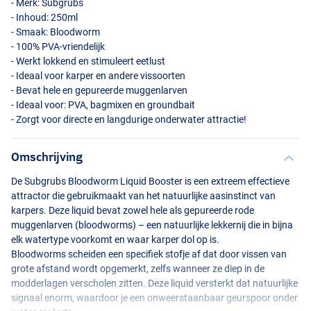
- Merk: Subgrubs
- Inhoud: 250ml
- Smaak: Bloodworm
- 100%
PVA
-vriendelijk
- Werkt lokkend en stimuleert eetlust
- Ideaal voor karper en andere vissoorten
- Bevat hele en gepureerde muggenlarven
- Ideaal voor:
PVA
, bagmixen en groundbait
- Zorgt voor directe en langdurige onderwater attractie!
Omschrijving
De Subgrubs Bloodworm Liquid Booster is een extreem effectieve
attractor die gebruikmaakt van het natuurlijke aasinstinct van
karpers. Deze liquid bevat zowel hele als gepureerde rode
muggenlarven (bloodworms) – een natuurlijke lekkernij die in bijna
elk watertype voorkomt en waar karper dol op is.
Bloodworms scheiden een specifiek stofje af dat door vissen van
grote afstand wordt opgemerkt, zelfs wanneer ze diep in de
modderlagen verscholen zitten. Deze liquid versterkt dat natuurlijke
signaal enorm, waardoor je een onweerstaanbaar geurspoor onder