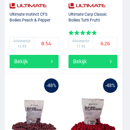
Ultimate Instinct CFS
Ultimate Carp Classic
Boilies Peach & Pepper
Boilies Tutti Frutti
Adviesprijs
Adviesprijs
8.54
6.26
13.95
11.95
Bekijk
Bekijk
-48%
-48%