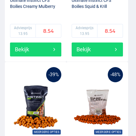
Ultimate Instinct CFS
Ultimate Instinct CFS
Boilies Creamy Mulberry
Boilies Squid & Krill
Adviesprijs
Adviesprijs
8.54
8.54
13.95
13.95
Bekijk
Bekijk
-39%
-48%
MEERDERE OPTIES
MEERDERE OPTIES