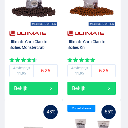
MEERDERE OPTIES
MEERDERE OPTIES
Ultimate Carp Classic
Ultimate Carp Classic
Boilies Monstercrab
Boilies Krill
Adviesprijs
Adviesprijs
6.26
6.26
11.95
11.95
Bekijk
Bekijk
Visdeal's keuze
-48%
-55%