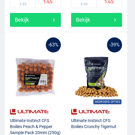
1.45
1.45
3.95
3.95
Bekijk
Bekijk
-63%
-39%
MEERDERE OPTIES
Ultimate Instinct CFS
Ultimate Instinct CFS
Boilies Peach & Pepper
Boilies Crunchy Tigernut
Sample Pack 20mm (250g)