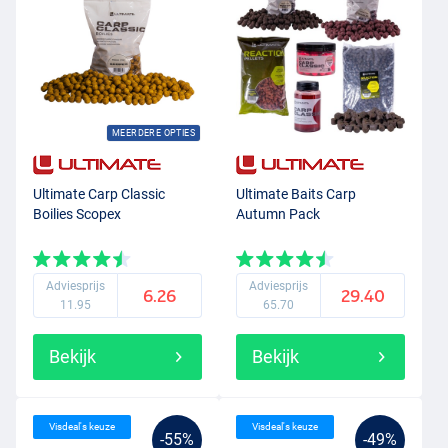
MEERDERE OPTIES
Ultimate Carp Classic
Ultimate Baits Carp
Boilies Scopex
Autumn Pack
Adviesprijs
Adviesprijs
6.26
29.40
11.95
65.70
Bekijk
Bekijk
Visdeal's keuze
Visdeal's keuze
-55%
-49%