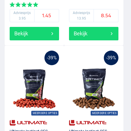
Adviesprijs
Adviesprijs
1.45
8.54
3.95
13.95
Bekijk
Bekijk
-39%
-39%
MEERDERE OPTIES
MEERDERE OPTIES