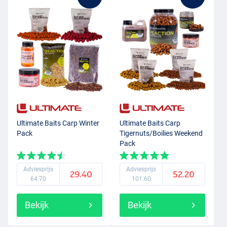
Ultimate Baits Carp Winter
Ultimate Baits Carp
Pack
Tigernuts/Boilies Weekend
Pack
Adviesprijs
Adviesprijs
29.40
52.20
64.70
101.60
Bekijk
Bekijk