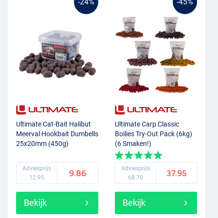
-24%
-45%
Boilies aanbieding
Natuurlijk is elke boilie die je op
Visdeal
tegen komt van hoge
kwaliteit en vervaardigd uit hoogwaardige ingrediënten. Je komt
hier enkel boilies tegen waar het team van Visdeal vertrouwen in
heeft en ook zelf mee zou vissen! Op Visdeal vind je een ruim
assortiment aan boilies van allerlei merken, denk hierbij aan merken
als
Dynamite Baits
,
Carp Zoom
,
Pro Line
, Strategy Baits en Rod
Hutchinson!
Ultimate Cat-Bait Halibut
Ultimate Carp Classic
Meerval Hookbait Dumbells
Boilies Try-Out Pack (6kg)
25x20mm (450g)
(6 Smaken!)
Adviesprijs
Adviesprijs
9.86
37.95
12.95
68.70
Bekijk
Bekijk