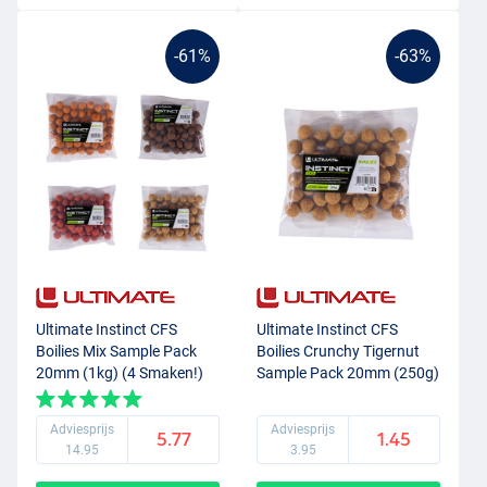
-61%
-63%
Ultimate Instinct CFS
Ultimate Instinct CFS
Boilies Mix Sample Pack
Boilies Crunchy Tigernut
20mm (1kg) (4 Smaken!)
Sample Pack 20mm (250g)
Adviesprijs
Adviesprijs
5.77
1.45
14.95
3.95