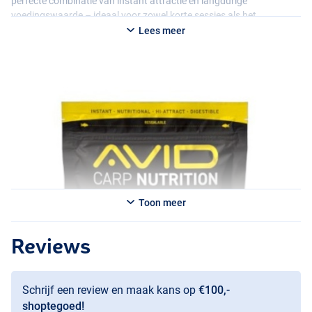
perfecte combinatie van instant attractie en langdurige
voedingswaarde – ideaal voor zowel korte sessies als het
opbouwen van voerstekken!
Lees meer
Toon meer
Reviews
Schrijf een review en maak kans op
€100,-
shoptegoed!