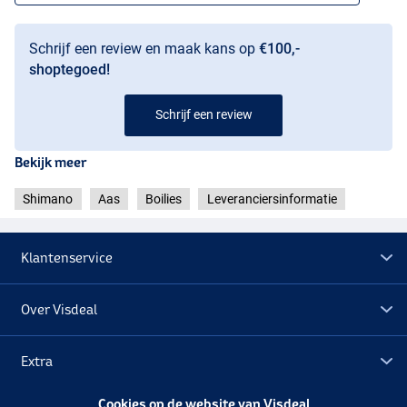
Schrijf een review en maak kans op
€100,-
shoptegoed!
Schrijf een review
Bekijk meer
Shimano
Aas
Boilies
Leveranciersinformatie
Klantenservice
Over Visdeal
Extra
Cookies op de website van Visdeal