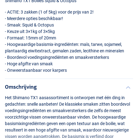
Shimano TX1 Boilies Squid & Octopus
-
ACTIE
: 3 zakken (1 of 5kg) voor de prijs van 2!
- Meerdere opties beschikbaar!
- Smaak: Squid & Octopus
- Keuze uit 3×1kg of 3×5kg
- Formaat: 15mm of 20mm
- Hoogwaardige basismix-ingrediënten: maïs, tarwe, sojameel,
plantaardig eiwitextract, gemalen zaden, lecithine en mineralen
- Boordevol voedingsingrediënten en smaakversterkers
- Hoge afgifte van smaak
- Onweerstaanbaar voor karpers
Omschrijving
Het Shimano TX1 aasassortiment is ontworpen met één ding in
gedachten: snelle aanbeten! De klassieke smaken zitten boordevol
voedingsingrediënten en smaakversterkers die zelfs de meest
voorzichtige vissen onweerstaanbaar vinden. De hoogwaardige
basismixingrediënten geven een open textuur aan de boilie, wat
resulteert in een hoge afgifte van smaak, waardoor nieuwsgierige
vissen worden aangetrokken. De basismix is verfijnd door