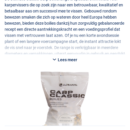
karpervissers die op zoek zijn naar een betrouwbaar, kwalitatief en
betaalbaar aas om succesvol mee te vissen. Gebouwd rondom
bewezen smaken die zich op wateren door heel Europa hebben
bewezen, bieden deze boilies dankzij hun zorgvuldig gebalanceerde
recept een directe aantrekkingskracht en een voedingsprofiel dat
vissen met vertrouwen laat azen. Of je nu een korte avondsessie
plant of een langere voercampagne start, de instant attractie lokt
de vis snel naar je voerstek. De range is verkrijgbaar in meerdere
diameters en verpakkingen, uiterst eenvoudig in gebruik en geschikt
voor elk niveau visser. Kortom, met de Classic Carp boilies kies je
Lees meer
voor een bewezen topper aan de waterkant die topprestaties levert
voor een scherpe prijs!
De Ultimate Carp Classic boilies zijn verkrijgbaar in de volgende
smaken:
- Tutti Frutti
- Strawberry
- Scopex
- Krill
- Garlic
- Monstercrab