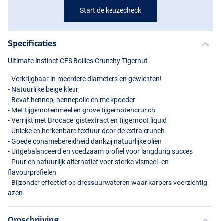
Start de keuzecheck
Specificaties
Ultimate Instinct
CFS
Boilies Crunchy Tigernut
- Verkrijgbaar in meerdere diameters en gewichten!
- Natuurlijke beige kleur
- Bevat hennep, hennepolie en melkpoeder
- Met tijgernotenmeel en grove tijgernotencrunch
- Verrijkt met Brocacel gistextract en tijgernoot liquid
- Unieke en herkenbare textuur door de extra crunch
- Goede opnamebereidheid dankzij natuurlijke oliën
- Uitgebalanceerd en voedzaam profiel voor langdurig succes
- Puur en natuurlijk alternatief voor sterke vismeel- en
flavourprofielen
- Bijzonder effectief op dressuurwateren waar karpers voorzichtig
azen
Omschrijving