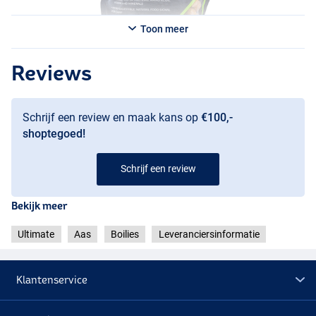
interessant op wateren waar karpers voorzichtig zijn geworden of
veel dressuur hebben ervaren. Een voedzame, betrouwbare boilie
Toon meer
met een bewezen aantrekkingskracht, ontwikkeld voor
karpervissers die graag bouwen aan langdurig succes.
Reviews
Schrijf een review en maak kans op
€100,-
shoptegoed!
Schrijf een review
Bekijk meer
Ultimate
Aas
Boilies
Leveranciersinformatie
Klantenservice