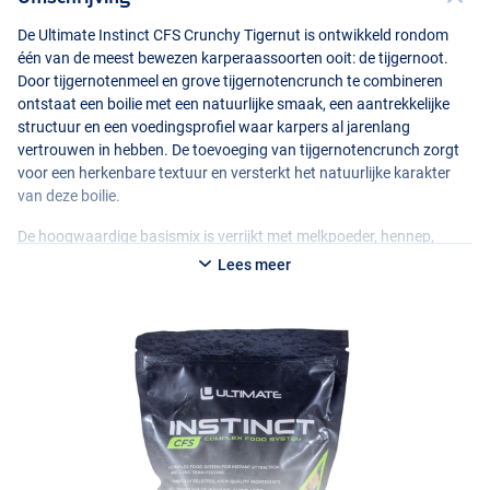
De Ultimate Instinct
CFS
Crunchy Tigernut is ontwikkeld rondom
één van de meest bewezen karperaassoorten ooit: de tijgernoot.
Door tijgernotenmeel en grove tijgernotencrunch te combineren
ontstaat een boilie met een natuurlijke smaak, een aantrekkelijke
structuur en een voedingsprofiel waar karpers al jarenlang
vertrouwen in hebben. De toevoeging van tijgernotencrunch zorgt
voor een herkenbare textuur en versterkt het natuurlijke karakter
van deze boilie.
De hoogwaardige basismix is verrijkt met melkpoeder, hennep,
Brocacel gistextract en een zorgvuldig doorontwikkelde tigernut
Lees meer
liquid. Samen zorgen deze ingrediënten voor een aantrekkelijk geur-
en smaakspoor, terwijl de natuurlijke oliën en voedingsstoffen
bijdragen aan een hoge opnamebereidheid. De toevoeging van
hennepolie en gemalen hennep versterkt het natuurlijke karakter
van deze boilie en maakt hem bijzonder geschikt voor langdurige
voercampagnes.
Waar veel moderne boilies leunen op sterke vismeel- of
flavourprofielen, kiest de Crunchy Tigernut juist voor de kracht van
natuurlijke ingrediënten. Dat maakt deze boilie bijzonder