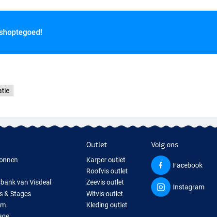
 shoptegoed!
tie
Outlet
Volg ons
onnen
Karper outlet
Facebook
Roofvis outlet
sbank van Visdeal
Zeevis outlet
Instagram
s & Stages
Witvis outlet
um
Kleding outlet
age