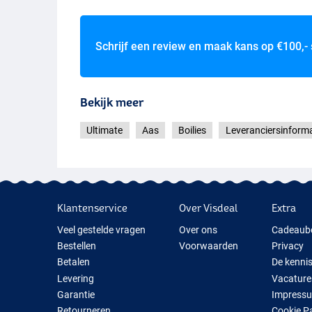
Schrijf een review en maak kans op
€100,-
Bekijk meer
Ultimate
Aas
Boilies
Leveranciersinforma
Klantenservice
Over Visdeal
Extra
Veel gestelde vragen
Over ons
Cadeaub
Bestellen
Voorwaarden
Privacy
Betalen
De kenni
Levering
Vacature
Garantie
Impress
Retourneren
Cookie P