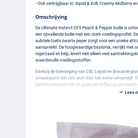
- Ook verkrijgbaar in; Squid & Krill, Creamy Mulberry 
Omschrijving
De Ultimate Instinct
CFS
Peach & Pepper boilie is ontwi
een opvallende boilie met een sterk voedingsprofiel. 
subtiele toets zwarte peper zorgt voor een unieke attra
aanspreekt. De hoogwaardige basismix, verrijkt met o
nigerzaad en kelp, levert niet alleen veel aantrekkings
waardevolle voedingsstoffen.
Dankzij de toevoeging van
CSL
Liquid en Brocacel gist
smaakspoor dat zich snel door het water verspreidt. D
perfect contrast met de zoete perzikflavour en maakt d
als langdurige voercampagnes. Door de hoge voedings
Lees 
een betrouwbare voedselbron, waardoor ze regelmatig 
De lichtoranje kleur zorgt daarnaast voor extra visuel
komen. Of je nu vist op een druk betaalwater of een g
veelzijdige allrounder die zich in uiteenlopende omst
handige sample pack!