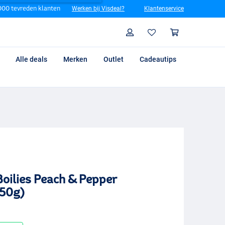
00 tevreden klanten
Werken bij Visdeal?
Klantenservice
Zoeken
Profiel
Winkelm
Alle deals
Merken
Outlet
Cadeautips
Boilies Peach & Pepper
50g)