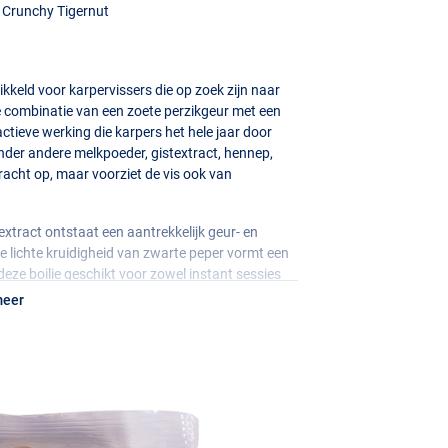
en Crunchy Tigernut
kkeld voor karpervissers die op zoek zijn naar
De combinatie van een zoete perzikgeur met een
ctieve werking die karpers het hele jaar door
nder andere melkpoeder, gistextract, hennep,
kracht op, maar voorziet de vis ook van
extract ontstaat een aantrekkelijk geur- en
e lichte kruidigheid van zwarte peper vormt een
eze boilie geschikt voor zowel instant sessies
waarde blijven karpers het aas herkennen als
meer
terugkeren naar je stek.
e aantrekkingskracht, zonder onnatuurlijk over te
root openbaar water, de Peach & Pepper is een
andigheden bewezen heeft. Nu verpakt in een