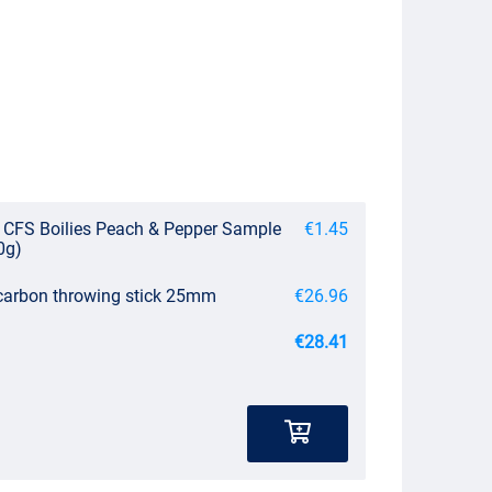
ct CFS Boilies Peach & Pepper Sample
€1.45
0g)
 carbon throwing stick 25mm
€26.96
€28.41