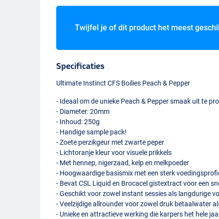
Twijfel je of dit product het meest geschi
Specificaties
Ultimate Instinct
CFS
Boilies Peach & Pepper
- Ideaal om de unieke Peach & Pepper smaak uit te pr
- Diameter: 20mm
- Inhoud: 250g
- Handige sample pack!
- Zoete perzikgeur met zwarte peper
- Lichtoranje kleur voor visuele prikkels
- Met hennep, nigerzaad, kelp en melkpoeder
- Hoogwaardige basismix met een sterk voedingsprofi
- Bevat
CSL
Liquid en Brocacel gistextract voor een s
- Geschikt voor zowel instant sessies als langdurige
- Veelzijdige allrounder voor zowel druk betaalwater 
- Unieke en attractieve werking die karpers het hele ja