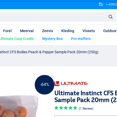
+ 400.0
Forel
Meerval
Zeevis
Kleding
Vissets
Outdoor
Ultimate Carp Cradle
Mystery Box
Pro staffers
nstinct CFS Boilies Peach & Pepper Sample Pack 20mm (250g)
-64%
Ultimate Instinct CFS 
Sample Pack 20mm (2
(1 Review)