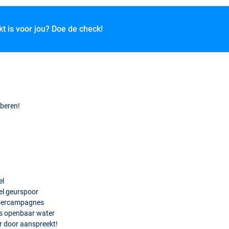
kt is voor jou? Doe de check!
oberen!
el
nel geurspoor
 voercampagnes
als openbaar water
ar door aanspreekt!