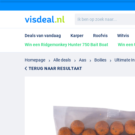
Ik
ben
op
zoek
Deals van vandaag
Karper
Roofvis
Witvis
naar...
Win een Ridgemonkey Hunter 750 Bait Boat
Win een 
Homepage
Alle deals
Aas
Boilies
Ultimate I
TERUG NAAR RESULTAAT