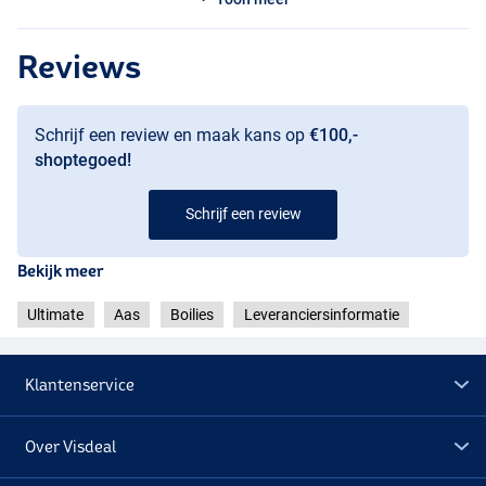
vangkracht. Een klassieke vismeelbenadering in een modern jasje,
ontwikkeld voor de fanatieke karpervisser die geen concessies wil
Reviews
doen.
Schrijf een review en maak kans op
€100,-
shoptegoed!
Schrijf een review
Bekijk meer
Ultimate
Aas
Boilies
Leveranciersinformatie
Klantenservice
Over Visdeal