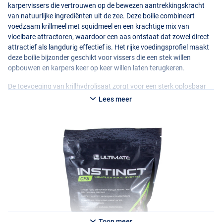
karpervissers die vertrouwen op de bewezen aantrekkingskracht
van natuurlijke ingrediënten uit de zee. Deze boilie combineert
voedzaam krillmeel met squidmeel en een krachtige mix van
vloeibare attractoren, waardoor een aas ontstaat dat zowel direct
attractief als langdurig effectief is. Het rijke voedingsprofiel maakt
deze boilie bijzonder geschikt voor vissers die een stek willen
opbouwen en karpers keer op keer willen laten terugkeren.
De toevoeging van krillhydrolisaat zorgt voor een sterk oplosbaar
geur- en smaakspoor dat zich snel door het water verspreidt, terwijl
Lees meer
zalmolie extra voedingswaarde en attractie toevoegt. Squid en krill
vormen samen een natuurlijke voedselprikkel waar grote karpers al
jarenlang vertrouwen in hebben. Dankzij de combinatie van
hoogwaardige ingrediënten, gistextract en een uitgebalanceerde
basismix biedt deze boilie zowel instant aantrekkingskracht als een
hoge voedingswaarde voor langdurige voercampagnes.
De lichtbruine kleur sluit perfect aan bij natuurlijke voedselbronnen
en maakt de boilie geschikt voor uiteenlopende watertypes en
omstandigheden. Of je nu een korte sessie vist of een meerdaagse
voercampagne opzet, de Squid & Krill is een veelzijdige allrounder
die uitblinkt in betrouwbaarheid, voedingswaarde en langdurige
Toon meer