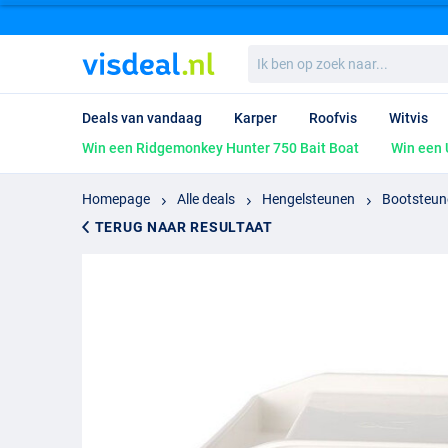
Ik
ben
op
zoek
Deals van vandaag
Karper
Roofvis
Witvis
naar...
Win een Ridgemonkey Hunter 750 Bait Boat
Win een 
Homepage
Alle deals
Hengelsteunen
Bootsteun
TERUG NAAR RESULTAAT