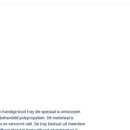
)
 handige boot tray die speciaal is ontworpen
behandeld polypropyleen. Dit materiaal is
 en vervormt niet. De tray bestaat uit meerdere
elbare stang is gemaakt van aluminium en is