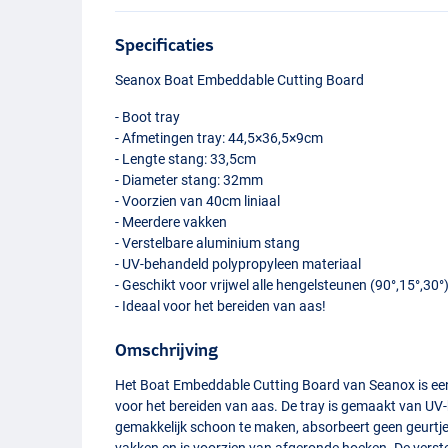
Specificaties
Seanox Boat Embeddable Cutting Board
- Boot tray
- Afmetingen tray: 44,5×36,5×9cm
- Lengte stang: 33,5cm
- Diameter stang: 32mm
- Voorzien van 40cm liniaal
- Meerdere vakken
- Verstelbare aluminium stang
- UV-behandeld polypropyleen materiaal
- Geschikt voor vrijwel alle hengelsteunen (90°,15°,30°
- Ideaal voor het bereiden van aas!
Omschrijving
Het Boat Embeddable Cutting Board van Seanox is een
voor het bereiden van aas. De tray is gemaakt van UV-
gemakkelijk schoon te maken, absorbeert geen geurtjes
vakken en is voorzien van afgeronde hoeken. De verst