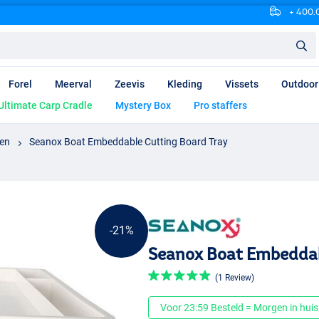
+ 400.0
Forel
Meerval
Zeevis
Kleding
Vissets
Outdoor
Ultimate Carp Cradle
Mystery Box
Pro staffers
en
Seanox Boat Embeddable Cutting Board Tray
-21%
Seanox Boat Embeddab
(1 Review)
Voor 23:59 Besteld = Morgen in huis