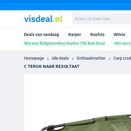
Ik
ben
op
zoek
Deals van vandaag
Karper
Roofvis
Witvis
naar...
Win een Ridgemonkey Hunter 750 Bait Boat
Win een 
Homepage
Alle deals
Onthaakmatten
Carp crad
TERUG NAAR RESULTAAT