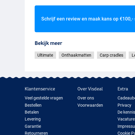
Schrijf een review en maak kans op
€100,-
Bekijk meer
Ultimate
Onthaakmatten
Carp cradles
L
Klantenservice
Over Visdeal
Extra
Veel gestelde vragen
Over ons
Cadeaub
Bestellen
Voorwaarden
Privacy
Betalen
De kenni
Levering
Vacature
Garantie
Impress
Retourneren
Cookie P