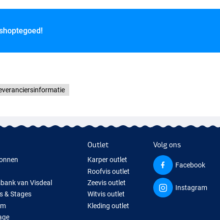
 shoptegoed!
everanciersinformatie
Outlet
Volg ons
onnen
Karper outlet
Facebook
Roofvis outlet
sbank van Visdeal
Zeevis outlet
Instagram
s & Stages
Witvis outlet
um
Kleding outlet
age