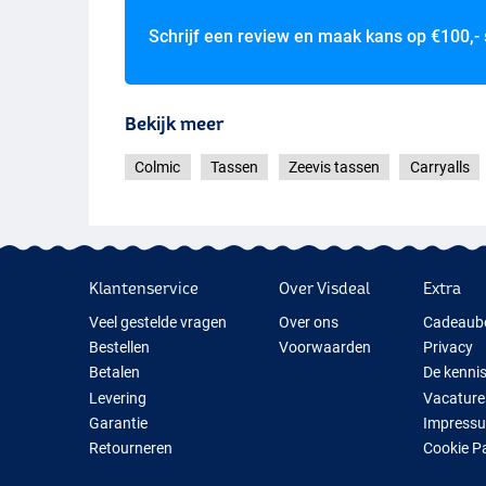
Schrijf een review en maak kans op
€100,-
Bekijk meer
Colmic
Tassen
Zeevis tassen
Carryalls
Klantenservice
Over Visdeal
Extra
Veel gestelde vragen
Over ons
Cadeaub
Bestellen
Voorwaarden
Privacy
Betalen
De kenni
Levering
Vacature
Garantie
Impress
Retourneren
Cookie P
Contact
Cadeauti