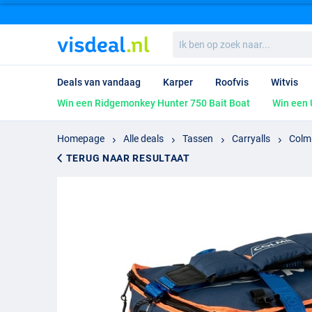
Ik
ben
op
zoek
Deals van vandaag
Karper
Roofvis
Witvis
naar...
Win een Ridgemonkey Hunter 750 Bait Boat
Win een 
Homepage
Alle deals
Tassen
Carryalls
Colmi
TERUG NAAR RESULTAAT