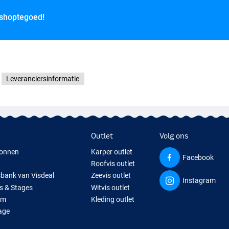
 shoptegoed!
Leveranciersinformatie
Outlet
Volg ons
onnen
Karper outlet
Facebook
Roofvis outlet
sbank van Visdeal
Zeevis outlet
Instagram
s & Stages
Witvis outlet
um
Kleding outlet
age
ps