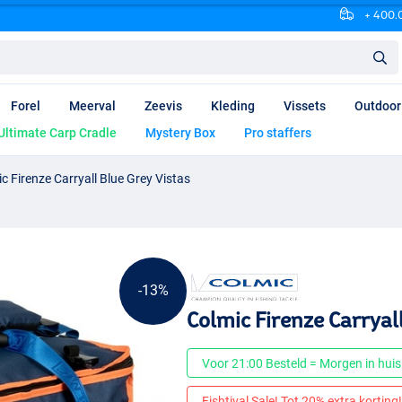
+ 400.0
Forel
Meerval
Zeevis
Kleding
Vissets
Outdoor
Ultimate Carp Cradle
Mystery Box
Pro staffers
c Firenze Carryall Blue Grey Vistas
-13%
Colmic Firenze Carryal
Voor 21:00 Besteld = Morgen in huis
Fishtival Sale! Tot 20% extra korting! 