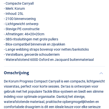
- Compacte Carryall
- Merk: Korum
- Inhoud: 25L
- 210D binnenvoering
- Lichtgewicht ontwerp
- Stevige PE-constructie
- Afmetingen: 46×20×20cm
-
SBS
-ritssluitingen met grote pullers
- Blox-compatibel binnenvak en zijvakken
- Lange webbing straps bovenop voor netten/banksticks
- Verstelbare, gevoerde schouderriem
- Waterafstotend 600D Oxford en Jacquard buitenmateriaal
Omschrijving
De Korum Progress Compact Carryall is een compacte, lichtgewicht
visserstas, perfect voor korte sessies. De tas is ontworpen voor
gebruik met het populaire Tackle Blox-systeem en biedt een slimme
indeling voor optimale organisatie. Dankzij het stevige,
waterafstotende materiaal, praktische opbergmogelijkheden en
comfortabele draagriem is dit een ideale keuze voor elke serieuze