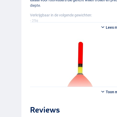
diepte.
Verkrijgbaar in de volgende gewichten:
- 25g
- 35g
Lees 
- 50g
Toon 
Reviews