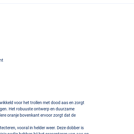
nt
wikkeld voor het trollen met dood aas en zorgt
 stijgen. Het robuuste ontwerp en duurzame
ldere oranje bovenkant ervoor zorgt dat de
cteren, vooral in helder weer. Deze dobber is
recisie nodig hebben bij het presenteren van aas op