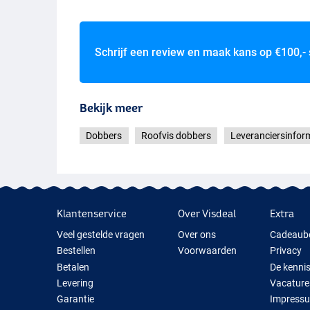
Schrijf een review en maak kans op
€100,-
Bekijk meer
Dobbers
Roofvis dobbers
Leveranciersinfor
Klantenservice
Over Visdeal
Extra
Veel gestelde vragen
Over ons
Cadeaub
Bestellen
Voorwaarden
Privacy
Betalen
De kenni
Levering
Vacature
Garantie
Impress