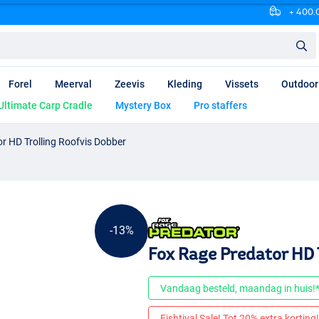
+ 400.0
Forel
Meerval
Zeevis
Kleding
Vissets
Outdoor
Ultimate Carp Cradle
Mystery Box
Pro staffers
r HD Trolling Roofvis Dobber
-13%
Fox Rage Predator HD 
Vandaag besteld, maandag in huis!
Fishtival Sale! Tot 20% extra korting! 