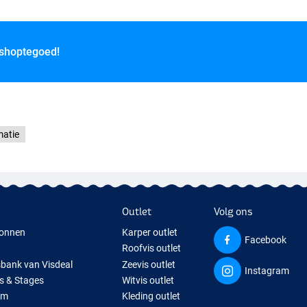
 shoptegoed!
matie
Outlet
Volg ons
onnen
Karper outlet
Facebook
Roofvis outlet
sbank van Visdeal
Zeevis outlet
Instagram
s & Stages
Witvis outlet
um
Kleding outlet