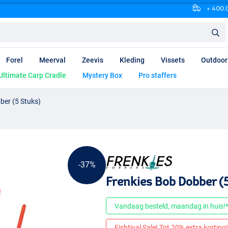
+ 400.0
Forel
Meerval
Zeevis
Kleding
Vissets
Outdoor
Ultimate Carp Cradle
Mystery Box
Pro staffers
ber (5 Stuks)
-37%
Frenkies Bob Dobber (
Vandaag besteld, maandag in huis!
Fishtival Sale! Tot 20% extra korting! 