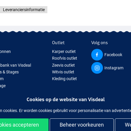
Leveranciersinformatie
Outlet
Volg ons
onnen
Karper outlet
Facebook
Roofvis outlet
sbank van Visdeal
Zeevis outlet
Instagram
s & Stages
Witvis outlet
um
Kleding outlet
age
ps
Cookies op de website van Visdeal
isspullen
uitverkochte visspullen
n cookies. Er worden cookies gebruikt voor personalisatie van advertent
ookies accepteren
Beheer voorkeuren
We
kelijk en veilig shoppen