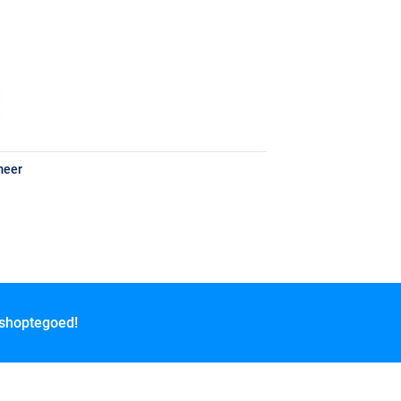
meer
 shoptegoed!