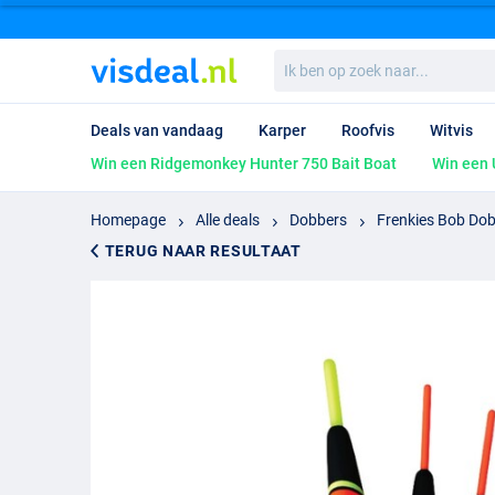
Ik
ben
op
zoek
Deals van vandaag
Karper
Roofvis
Witvis
naar...
Win een Ridgemonkey Hunter 750 Bait Boat
Win een 
Homepage
Alle deals
Dobbers
Frenkies Bob Dob
TERUG NAAR RESULTAAT