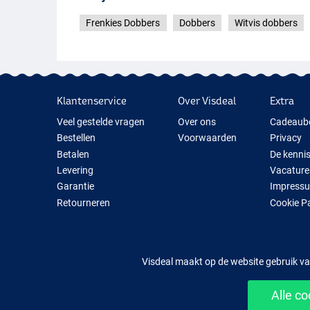
Frenkies Dobbers
Dobbers
Witvis dobbers
Klantenservice
Over Visdeal
Extra
Veel gestelde vragen
Over ons
Cadeaub
Bestellen
Voorwaarden
Privacy
Betalen
De kenni
Levering
Vacature
Garantie
Impress
Retourneren
Cookie P
Contact
Cadeauti
Nieuwe V
Tijdelijk 
Visdeal maakt op de website gebruik va
Alle c
Mak