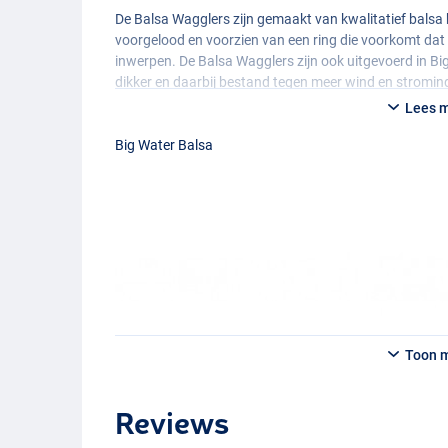
De Balsa Wagglers zijn gemaakt van kwalitatief balsa
voorgelood en voorzien van een ring die voorkomt dat d
inwerpen. De Balsa Wagglers zijn ook uitgevoerd in Big
dikker en daarbij bestand tegen meer wind en stromi
10mm, de Big Water varianten hebben een diameter 
Lees 
De Foam Wagglers zijn unieke mini wagglers die worde
Big Water Balsa
ongelood en voorzien van een robuuste en camoufler
perfect uitgelood worden met de Guru Waggler Conver
Toon 
Reviews