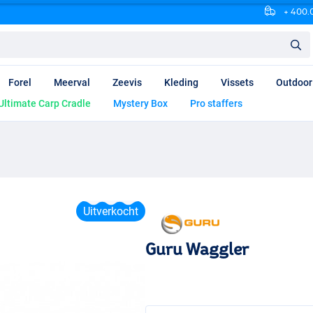
+ 400.0
Forel
Meerval
Zeevis
Kleding
Vissets
Outdoor
Ultimate Carp Cradle
Mystery Box
Pro staffers
Uitverkocht
Guru Waggler