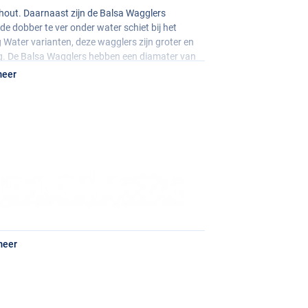
 hout. Daarnaast zijn de Balsa Wagglers
e dobber te ver onder water schiet bij het
 Water varianten, deze wagglers zijn groter en
ng. De Balsa Wagglers hebben een diamater van
van 13mm.
meer
n geleverd per twee stuks. Deze wagglers zijn
ende lak. Daarnaast kunnen de Foam wagglers
ters.
meer