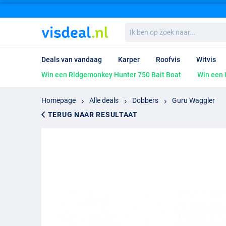
Ik
ben
op
zoek
Deals van vandaag
Karper
Roofvis
Witvis
naar...
Win een Ridgemonkey Hunter 750 Bait Boat
Win een 
Homepage
Alle deals
Dobbers
Guru Waggler
TERUG NAAR RESULTAAT