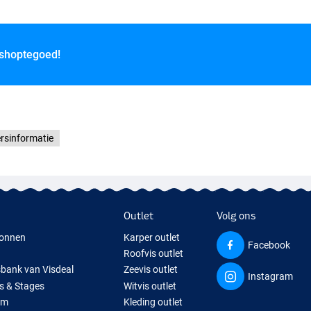
 shoptegoed!
rsinformatie
Outlet
Volg ons
onnen
Karper outlet
Facebook
Roofvis outlet
sbank van Visdeal
Zeevis outlet
Instagram
s & Stages
Witvis outlet
um
Kleding outlet