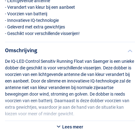
- Lichtgevende antenne
- Verandert van kleur bij een aanbeet
- Voorzien van batterij
- Innovatieve IQ-technologie
- Geleverd met extra gewichtjes
- Geschikt voor verschillende visserijen!
Omschrijving
De IQ-
LED
Control Sensitiv Running Float van Saenger is een unieke
dobber die geschikt is voor verschillende visserijen. Deze dobber is
voorzien van een lichtgevende antenne die van kleur verandert bij
een aanbeet. Door de slimme en innovatieve IQ-technologie zal de
antenne niet van kleur veranderen bij normale zijwaartse
bewegingen door wind, stroming en golven. De dobber is reeds
voorzien van een batterij. Daarnaast is deze dobber voorzien van
extra gewichtjes, waardoor je aan de hand van de situatie kan
kiezen voor meer of minder gewicht.
Een reserve batterij voor deze dobber kan los besteld worden:
Lees meer
Saenger Lithium Stick 3V Dobber Batterij