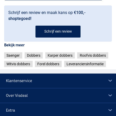
Schrijf een review en maak kans op
€100,-
shoptegoed!
Schrijf een review
Bekijk meer
Saenger
Dobbers
Karper dobbers
Roofvis dobbers
Witvis dobbers
Forel dobbers
Leveranciersinformatie
Klantenservice
Over Visdeal
Extra