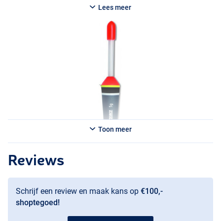
Al met al een dobber van topkwaliteit die in iedere viskoffer past
Lees meer
tegen een scherpe prijs!
Je hebt keuze uit de volgende opties:
- Zebco Breeklicht Dobber Special 3g
- Zebco Breeklicht Dobber Special 5g
- Zebco Breeklicht Dobber Special 7g
- Zebco Breeklicht Dobber Special 10g
Toon meer
Reviews
Schrijf een review en maak kans op
€100,-
shoptegoed!