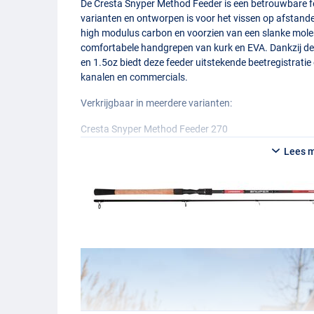
De Cresta Snyper Method Feeder is een betrouwbare fe
varianten en ontworpen is voor het vissen op afstande
high modulus carbon en voorzien van een slanke mol
comfortabele handgrepen van kurk en
EVA
. Dankzij d
en 1.5oz biedt deze feeder uitstekende beetregistratie e
kanalen en commercials.
Verkrijgbaar in meerdere varianten:
Cresta Snyper Method Feeder 270
- 2+2 delen
Lees 
- Lengte: 2.70m
- Gewicht: 148g
- Werpgewicht: 20-60g
- Transportlengte: 140cm
- Aantal ogen: 5+6
Cresta Snyper Method Feeder 300
- 2+2 delen
- Lengte: 3m
- Gewicht: 161g
- Werpgewicht: 20-60g