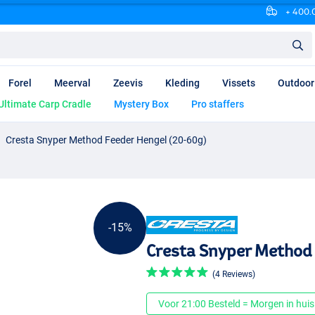
+ 400.0
Forel
Meerval
Zeevis
Kleding
Vissets
Outdoor
Ultimate Carp Cradle
Mystery Box
Pro staffers
Cresta Snyper Method Feeder Hengel (20-60g)
-15%
Cresta Snyper Method
(4 Reviews)
Voor 21:00 Besteld = Morgen in huis