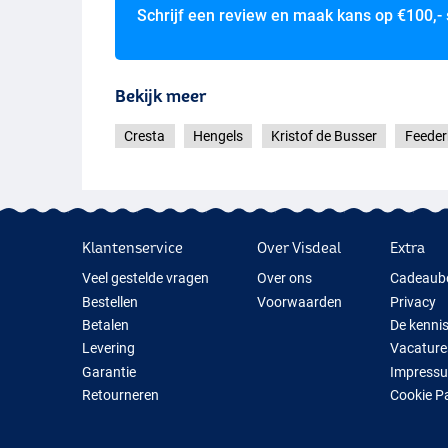
Schrijf een review en maak kans op
€100,-
Bekijk meer
Cresta
Hengels
Kristof de Busser
Feeder
Klantenservice
Over Visdeal
Extra
Veel gestelde vragen
Over ons
Cadeaub
Bestellen
Voorwaarden
Privacy
Betalen
De kenni
Levering
Vacature
Garantie
Impress
Retourneren
Cookie P
Contact
Cadeauti
Nieuwe V