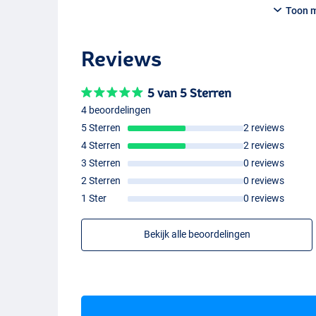
- Transportlengte: 155cm
Toon 
- Aantal ogen: 6+6
Cresta Snyper Method Feeder 330
Reviews
- 3+2 delen
- Lengte: 3.3m
- Gewicht: 175g
5 van 5 Sterren
- Werpgewicht: 20-60g
4 beoordelingen
- Transportlengte: 117cm
5 Sterren
2 reviews
- Aantal ogen: 8+6
4 Sterren
2 reviews
3 Sterren
0 reviews
2 Sterren
0 reviews
1 Ster
0 reviews
Bekijk alle beoordelingen