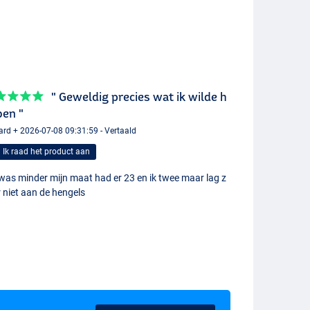
" Geweldig precies wat ik wilde h
ben "
ard + 2026-07-08 09:31:59 - Vertaald
Ik raad het product aan
 was minder mijn maat had er 23 en ik twee maar lag z
 niet aan de hengels