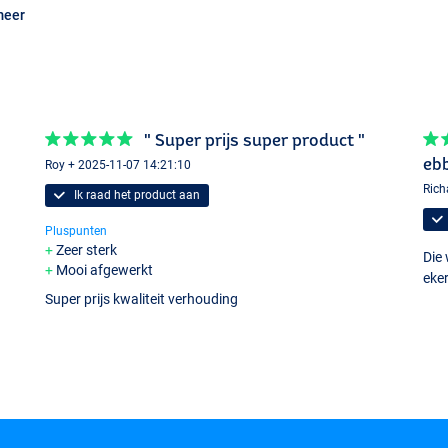
meer
" Super prijs super product "
eb
Roy + 2025-11-07 14:21:10
Rich
Ik raad het product aan
Pluspunten
Zeer sterk
Die
Mooi afgewerkt
eker
Super prijs kwaliteit verhouding