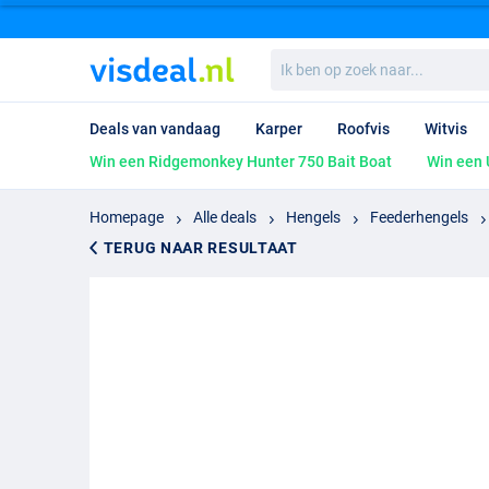
Ik
ben
op
zoek
Deals van vandaag
Karper
Roofvis
Witvis
naar...
Win een Ridgemonkey Hunter 750 Bait Boat
Win een 
Homepage
Alle deals
Hengels
Feederhengels
TERUG NAAR RESULTAAT