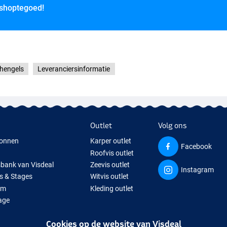
 shoptegoed!
hengels
Leveranciersinformatie
Outlet
Volg ons
onnen
Karper outlet
Facebook
Roofvis outlet
sbank van Visdeal
Zeevis outlet
Instagram
s & Stages
Witvis outlet
um
Kleding outlet
age
ps
Cookies op de website van Visdeal
isspullen