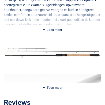
ontwerp. Hij wordt geleverd met drie solide toppen voor optimale
beetregistratie. De zwarte
SIC
geleideogen, opvouwbare
haakhouder, hoogwaardige
EVA
-voorgrip en kurken handgreep
bieden comfort en duurzaamheid. Daarnaast is de hengel uitgerust
met een down-lock molenhouder met zwart geanodiseerde kappen
voor extra stabiliteit en een moderne uitstraling.
Lees meer
Toon meer
Reviews