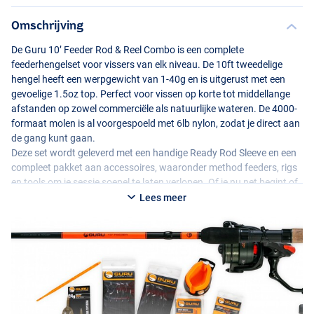
Omschrijving
De Guru 10’ Feeder Rod & Reel Combo is een complete
feederhengelset voor vissers van elk niveau. De 10ft tweedelige
hengel heeft een werpgewicht van 1-40g en is uitgerust met een
gevoelige 1.5oz top. Perfect voor vissen op korte tot middellange
afstanden op zowel commerciële als natuurlijke wateren. De 4000-
formaat molen is al voorgespoeld met 6lb nylon, zodat je direct aan
de gang kunt gaan.
Deze set wordt geleverd met een handige Ready Rod Sleeve en een
compleet pakket aan accessoires, waaronder method feeders, rigs
en tools om je sessie soepel te laten verlopen. Of je nu net begint of
je feederuitrusting wilt uitbreiden – deze set combineert gemak,
Lees meer
kwaliteit en prestaties in één pakket.