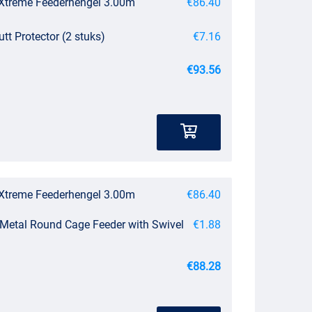
 Xtreme Feederhengel 3.00m
€86.40
utt Protector (2 stuks)
€7.16
€93.56
 Xtreme Feederhengel 3.00m
€86.40
 Metal Round Cage Feeder with Swivel
€1.88
€88.28