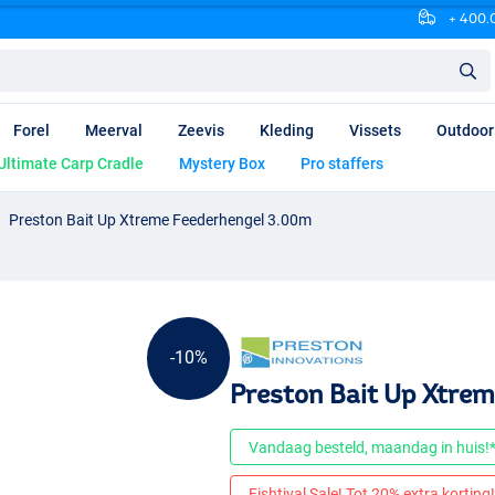
+ 400.0
Forel
Meerval
Zeevis
Kleding
Vissets
Outdoor
Ultimate Carp Cradle
Mystery Box
Pro staffers
Preston Bait Up Xtreme Feederhengel 3.00m
-10%
Preston Bait Up Xtre
Vandaag besteld, maandag in huis!
Fishtival Sale! Tot 20% extra korting! 