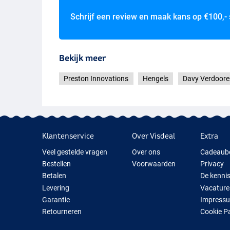
Schrijf een review en maak kans op
€100,-
Bekijk meer
Preston Innovations
Hengels
Davy Verdoore
Klantenservice
Over Visdeal
Extra
Veel gestelde vragen
Over ons
Cadeaub
Bestellen
Voorwaarden
Privacy
Betalen
De kenni
Levering
Vacature
Garantie
Impress
Retourneren
Cookie P
Contact
Cadeauti