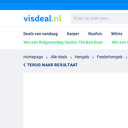
Ik
ben
op
zoek
Deals van vandaag
Karper
Roofvis
Witvis
naar...
Win een Ridgemonkey Hunter 750 Bait Boat
Win een 
Homepage
Alle deals
Hengels
Feederhengels
TERUG NAAR RESULTAAT