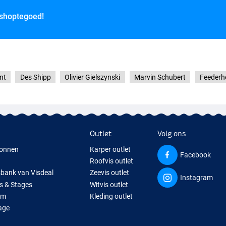
 shoptegoed!
nt
Des Shipp
Olivier Gielszynski
Marvin Schubert
Feederh
Outlet
Volg ons
onnen
Karper outlet
Facebook
Roofvis outlet
sbank van Visdeal
Zeevis outlet
Instagram
s & Stages
Witvis outlet
um
Kleding outlet
age
ps