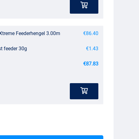
 Xtreme Feederhengel 3.00m
€86.40
st feeder 30g
€1.43
€87.83