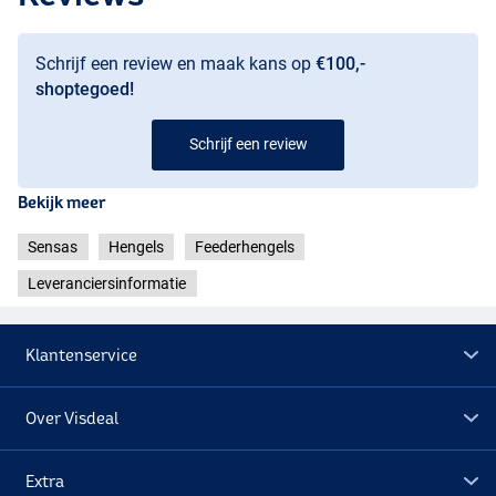
Schrijf een review en maak kans op
€100,-
shoptegoed!
Schrijf een review
Bekijk meer
Sensas
Hengels
Feederhengels
Leveranciersinformatie
Klantenservice
Over Visdeal
0.50oz
0.75oz
Extra