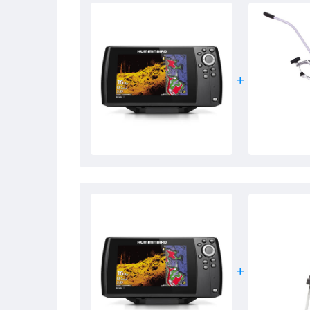
AutoChart Zero Line SD-kaarten voor een vrijwel einde
Deze prachtige fishfinder word geleverd met scherm,
montagebeugel en montagemateriaal en heeft 1-Year 
Een echt kwaliteitsproduct, zoals je van Humminbird