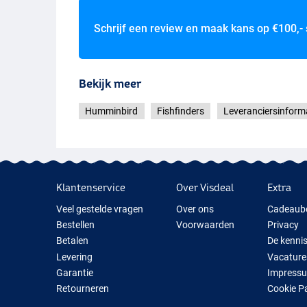
Schrijf een review en maak kans op
€100,-
Bekijk meer
Humminbird
Fishfinders
Leveranciersinform
Klantenservice
Over Visdeal
Extra
Veel gestelde vragen
Over ons
Cadeaub
Bestellen
Voorwaarden
Privacy
Betalen
De kenni
Levering
Vacature
Garantie
Impress
Retourneren
Cookie P
Contact
Cadeauti