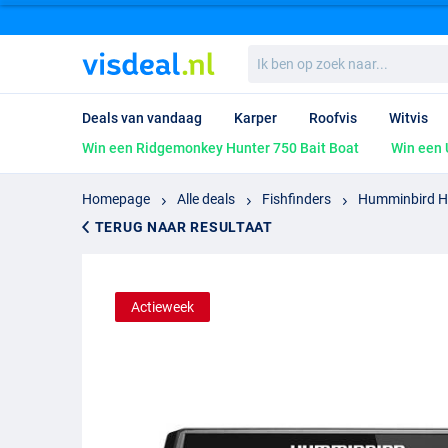
Ik
ben
op
zoek
Deals van vandaag
Karper
Roofvis
Witvis
naar...
Win een Ridgemonkey Hunter 750 Bait Boat
Win een 
Homepage
Alle deals
Fishfinders
Humminbird H
TERUG NAAR RESULTAAT
Actieweek