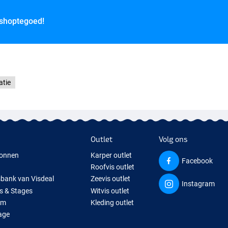
 shoptegoed!
atie
Outlet
Volg ons
onnen
Karper outlet
Facebook
Roofvis outlet
sbank van Visdeal
Zeevis outlet
Instagram
s & Stages
Witvis outlet
um
Kleding outlet
age
ps