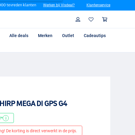
00 tevreden klanten
Werken bij Visdeal?
Klantenservice
Zoeken
Profiel
Winkelm
Alle deals
Merken
Outlet
Cadeautips
HIRP MEGA DI GPS G4
!*
i
! De korting is direct verwerkt in de prijs.