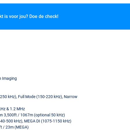
kt is voor jou? Doe de check!
 Imaging
250 kHz), Full Mode (150-220 kHz), Narrow
kHz & 1.2 MHz
en 3,500ft / 1067m (optional 50 kHz)
440-500 kHz),
MEGA
DI (1075-1150 kHz)
t / 23m (
MEGA
)