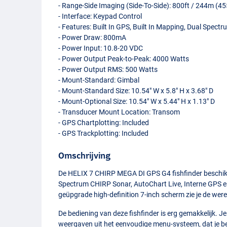
- Range-Side Imaging (Side-To-Side): 800ft / 244m (4
- Interface: Keypad Control
- Features: Built In
GPS
, Built In Mapping, Dual Spect
- Power Draw: 800mA
- Power Input: 10.8-20
VDC
- Power Output Peak-to-Peak: 4000 Watts
- Power Output
RMS
: 500 Watts
- Mount-Standard: Gimbal
- Mount-Standard Size: 10.54" W x 5.8" H x 3.68" D
- Mount-Optional Size: 10.54" W x 5.44" H x 1.13" D
- Transducer Mount Location: Transom
-
GPS
Chartplotting: Included
-
GPS
Trackplotting: Included
Omschrijving
De
HELIX
7
CHIRP
MEGA
DI
GPS
G4 fishfinder beschi
Spectrum
CHIRP
Sonar, AutoChart Live, Interne
GPS
e
geüpgrade high-definition 7-inch scherm zie je de were
De bediening van deze fishfinder is erg gemakkelijk. J
weergaven uit het eenvoudige menu-systeem, dat je be