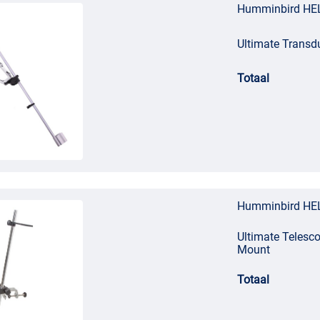
loze AutoChart Live-kaartcapaciteit.
Humminbird HE
 transom-mount transducer, voedingskabel,
Ultimate Transd
Limited Warranty.
 gewend bent, met
GPS
en
MEGA
Down Imaging!
Totaal
Humminbird HE
Ultimate Telesco
Mount
Totaal