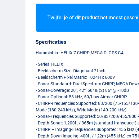
Twijfel je of dit product het meest geschi
Specificaties
Humminbird
HELIX
7
CHIRP
MEGA
DI
GPS
G4
- Series:
HELIX
- Beeldscherm Size: Diagonaal 7 Inch
- Beeldscherm Pixel Matrix: 1024H x 600V
- Sonar-Standaard: Dual Spectrum
CHIRP
,
MEGA
Down
- Sonar-Coverage: 20°, 42°, 60° & (2) 86° @ -10dB
- Sonar-Optional: 53 kHz, 50/Low Airmar
CHIRP
-
CHIRP
-Frequencies Supported: 83/200 (75-155/130-
Mode (180-240 kHz), Wide Mode (140-200 kHz)
- Sonar-Frequencies Supported: 50/83/200/455/800 
- Depth-Sonar: 1,200ft / 365m (standard transducer) 
-
CHIRP
– Imaging-Frequencies Supported: 455 kHz (
- Depth-Down Imaging: 400ft / 122m (455 kHz) en 75 f