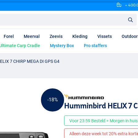
+ 400.0
Forel
Meerval
Zeevis
Kleding
Vissets
Outdoor
Ultimate Carp Cradle
Mystery Box
Pro staffers
ELIX 7 CHIRP MEGA DI GPS G4
-18%
Humminbird HELIX 7 C
Voor 23:59 Besteld = Morgen in huis
Alleen deze week tot 20% extra korting