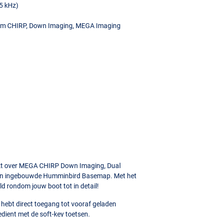
55 kHz)
rum
CHIRP
, Down Imaging,
MEGA
Imaging
kt over
MEGA
CHIRP
Down Imaging, Dual
n ingebouwde Humminbird Basemap. Met het
ld rondom jouw boot tot in detail!
e hebt direct toegang tot vooraf geladen
dient met de soft-key toetsen.