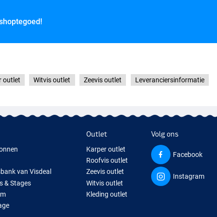
 shoptegoed!
 outlet
Witvis outlet
Zeevis outlet
Leveranciersinformatie
Outlet
Volg ons
onnen
Karper outlet
Facebook
Roofvis outlet
sbank van Visdeal
Zeevis outlet
Instagram
s & Stages
Witvis outlet
um
Kleding outlet
age
ps