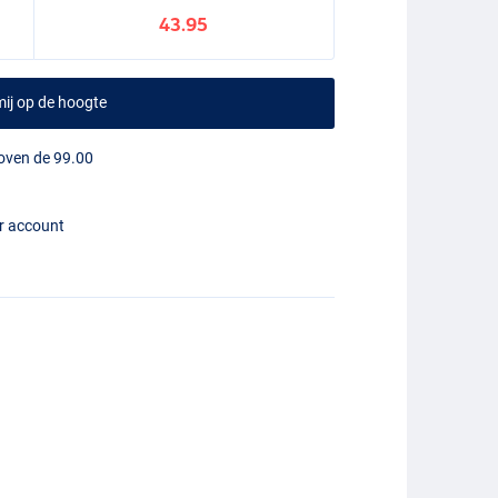
43.95
ij op de hoogte
boven de 99.00
er account