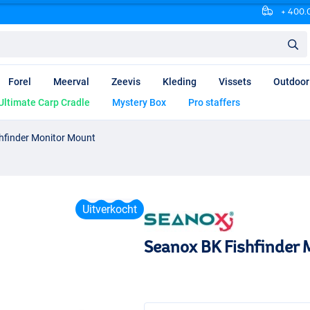
+ 400.0
Forel
Meerval
Zeevis
Kleding
Vissets
Outdoor
Ultimate Carp Cradle
Mystery Box
Pro staffers
hfinder Monitor Mount
Uitverkocht
Seanox BK Fishfinder