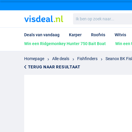
Ik
ben
op
zoek
Deals van vandaag
Karper
Roofvis
Witvis
naar...
Win een Ridgemonkey Hunter 750 Bait Boat
Win een 
Homepage
Alle deals
Fishfinders
Seanox BK Fis
TERUG NAAR RESULTAAT