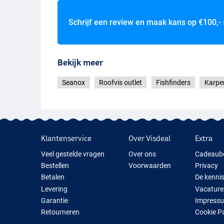
Schrijf een review en maak kans op
€100,-
Bekijk meer
Seanox
Roofvis outlet
Fishfinders
Karper
Klantenservice
Over Visdeal
Extra
Veel gestelde vragen
Over ons
Cadeaub
Bestellen
Voorwaarden
Privacy
Betalen
De kenni
Levering
Vacature
Garantie
Impress
Retourneren
Cookie P
Contact
Cadeauti