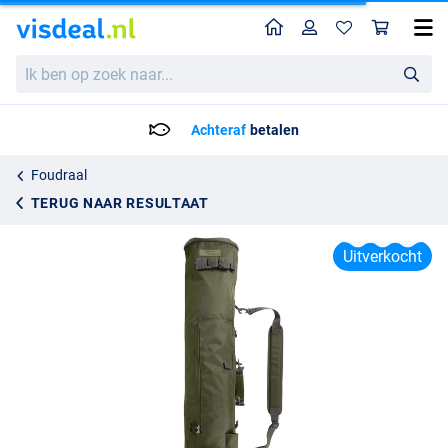
Home
Profiel
Win
Korum Progress Quiver 3 Rod Foudraal
Ik
Adviesprijs
56.95
ben
59.99
op
zoek
Achteraf
betalen
naar...
Foudraal
TERUG NAAR RESULTAAT
Uitverkocht