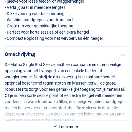
- Sleeve voor losse feeder- of wagglerhengel
- Verkrijgbaar in meerdere lengtes
- Dikke voering voor bescherming
- Webbing handgrepen voor transport
- Grote rits voor gemakkelijke toegang
- Perfect voor korte sessies of een extra hengel
- Compacte oplossing voor het vervoer van één hengel
Omschrijving
De Matrix Single Rod Sleeve biedt een compacte en uiterst veilige
oplossing voor het transport van een enkele feeder- of
wagglerhengel. Dankzij de dikke voering is je kostbare hengel
optimaal beschermd tegen stoten en krassen, terwijl de grote,
robuuste rits zorgt voor een gemakkelijke toegang tot je materiaal.
Of je nu een korte sessie plant of een extra hengel wilt meenemen
zonder een zware foudraal te tillen, de stevige webbing handgrepen
maken het vervoer uiterst comfortabel. Deze sleeve is de ideale
keuze voor de visser die op zoek is naar een lichte, maar duurzame
bescherming voor zijn favoriete hengel.
Lees meer