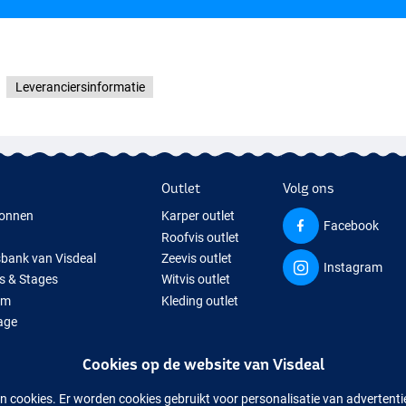
Leveranciersinformatie
Outlet
Volg ons
onnen
Karper outlet
Facebook
Roofvis outlet
sbank van Visdeal
Zeevis outlet
Instagram
s & Stages
Witvis outlet
um
Kleding outlet
age
ps
Cookies op de website van Visdeal
isspullen
uitverkochte visspullen
n cookies. Er worden cookies gebruikt voor personalisatie van advertent