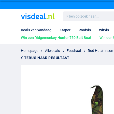
Ik
ben
op
zoek
Deals van vandaag
Karper
Roofvis
Witvis
naar...
Win een Ridgemonkey Hunter 750 Bait Boat
Win een 
Homepage
Alle deals
Foudraal
Rod Hutchinson
TERUG NAAR RESULTAAT