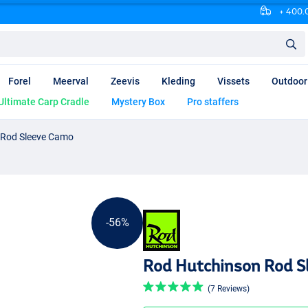
+ 400.0
Forel
Meerval
Zeevis
Kleding
Vissets
Outdoor
Ultimate Carp Cradle
Mystery Box
Pro staffers
 Rod Sleeve Camo
-56%
Rod Hutchinson Rod S
(7 Reviews)