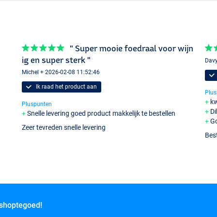
" Super mooie foedraal voor wijn
ig en super sterk "
Davy
Michel + 2026-02-08 11:52:46
Ik raad het product aan
Plus
kw
Pluspunten
Di
Snelle levering goed product makkelijk te bestellen
Go
Zeer tevreden snelle levering
Best
 shoptegoed!