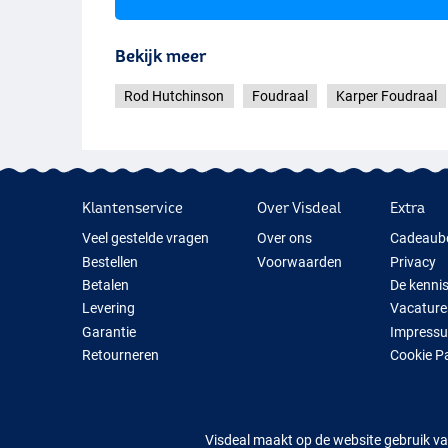
Bekijk meer
Rod Hutchinson
Foudraal
Karper Foudraal
Klantenservice
Over Visdeal
Extra
Veel gestelde vragen
Over ons
Cadeaub
Bestellen
Voorwaarden
Privacy
Betalen
De kenni
Levering
Vacature
Garantie
Impress
Retourneren
Cookie P
Contact
Cadeauti
Nieuwe V
Tijdelijk 
Visdeal maakt op de website gebruik va