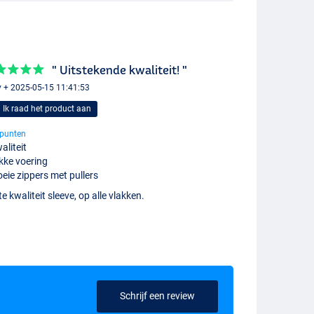
" Uitstekende kwaliteit! "
 + 2025-05-15 11:41:53
Ik raad het product aan
punten
aliteit
kke voering
eie zippers met pullers
e kwaliteit sleeve, op alle vlakken.
Schrijf een review