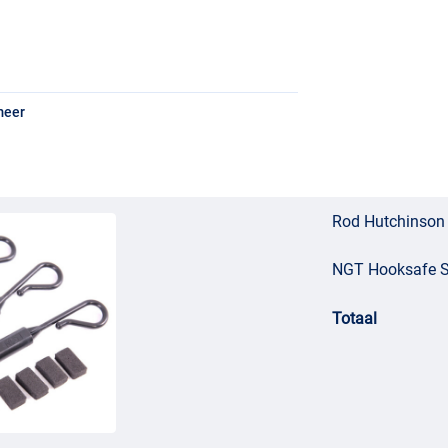
meer
Rod Hutchinson 
NGT Hooksafe Sy
Totaal