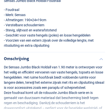
Sensas Jumbo Black Holdall Foudraal
- Foudraal
- Merk: Sensas
- Afmetingen: 190×24×19cm
- Verstelbare schouderriem
- Stevig, slijtvast en waterafstotend
- Geschikt voor vaste hengels (poles) en losse hengeldelen
- Voorzien van een extern zijvak over de volledige lengte, met
ritssluiting en extra clipsluiting
Omschrijving
De Sensas Jumbo Black Holdall van 1.90 meter is ontworpen voor
het veilig en efficiënt vervoeren van vaste hengels, topsets en losse
hengeldelen. Het ruime hoofdvak biedt voldoende ruimte voor
langere delen, terwijl het externe zijvak met rits en clipsluiting ideaal
is voor accessoires zoals een paraplu of schepnetsteel.
Deze foudraal komt uit de robuuste Jumbo Black-serie en is
gemaakt van duurzaam materiaal dat bescherming biedt tegen
regen en beschadiging. Dankzij de schouderriem is het
draagcomfort uitstekend – perfect voor de fanatieke wedstrijd- of