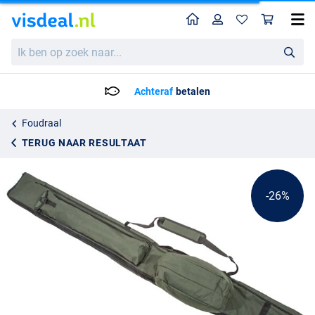
Home
Profiel
Win
Ultimate 2+2 Rod Holdall 12ft/192cm
Adviesprijs
Ik
26.06
ben
34.95
op
zoek
Achteraf
betalen
naar...
Foudraal
TERUG NAAR RESULTAAT
-26%