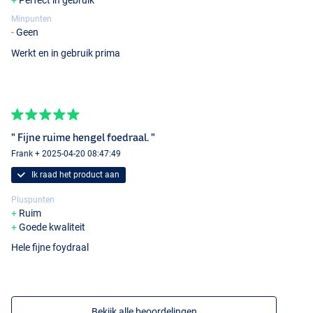
Perfect in gebruik
Minpunten
Geen
Werkt en in gebruik prima
" Fijne ruime hengel foedraal. "
Frank + 2025-04-20 08:47:49
Ik raad het product aan
Pluspunten
Ruim
Goede kwaliteit
Hele fijne foydraal
Bekijk alle beoordelingen