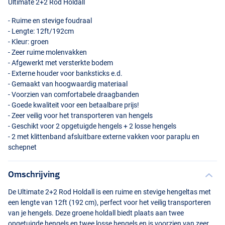
Ultimate 2+2 Rod Holdall
- Ruime en stevige foudraal
- Lengte: 12ft/192cm
- Kleur: groen
- Zeer ruime molenvakken
- Afgewerkt met versterkte bodem
- Externe houder voor banksticks e.d.
- Gemaakt van hoogwaardig materiaal
- Voorzien van comfortabele draagbanden
- Goede kwaliteit voor een betaalbare prijs!
- Zeer veilig voor het transporteren van hengels
- Geschikt voor 2 opgetuigde hengels + 2 losse hengels
- 2 met klittenband afsluitbare externe vakken voor paraplu en
schepnet
Omschrijving
De Ultimate 2+2 Rod Holdall is een ruime en stevige hengeltas met
een lengte van 12ft (192 cm), perfect voor het veilig transporteren
van je hengels. Deze groene holdall biedt plaats aan twee
opgetuigde hengels en twee losse hengels en is voorzien van zeer