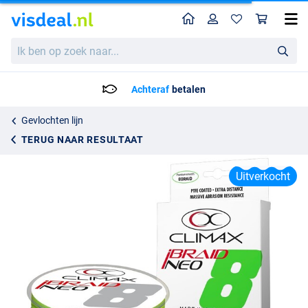
Home
Profiel
Win
Climax IBraid NEO Fluo Chartreuse Gevlochten Lijn (135m)
Ik
Adviesprijs
8.77
ben
23.95
op
zoek
Achteraf
betalen
naar...
Gevlochten lijn
TERUG NAAR RESULTAAT
Uitverkocht