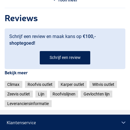
Reviews
Schrijf een review en maak kans op
€100,-
shoptegoed!
Schrijf een review
Bekijk meer
Climax
Roofvis outlet
Karper outlet
Witvis outlet
Zeevis outlet
Lijn
Roofvislijnen
Gevlochten lijn
Leveranciersinformatie
Klantenservice