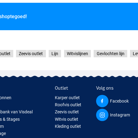
 shoptegoed!
outlet
Zeevis outlet
Lijn
Witvislijnen
Gevlochten lijn
Le
Outlet
Volg ons
onnen
Karper outlet
Facebook
Roofvis outlet
sbank van Visdeal
Zeevis outlet
Instagram
s & Stages
Witvis outlet
um
Kleding outlet
age