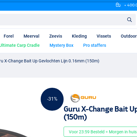
+ 400.0
Forel
Meerval
Zeevis
Kleding
Vissets
Outdoor
Ultimate Carp Cradle
Mystery Box
Pro staffers
ru X-Change Bait Up Gevlochten Lijn 0.16mm (150m)
-31%
Guru X-Change Bait Up
(150m)
Voor 23:59 Besteld = Morgen in huis