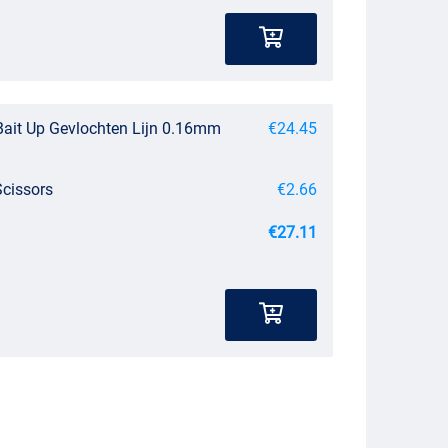
ait Up Gevlochten Lijn 0.16mm
€24.45
Scissors
€2.66
€27.11