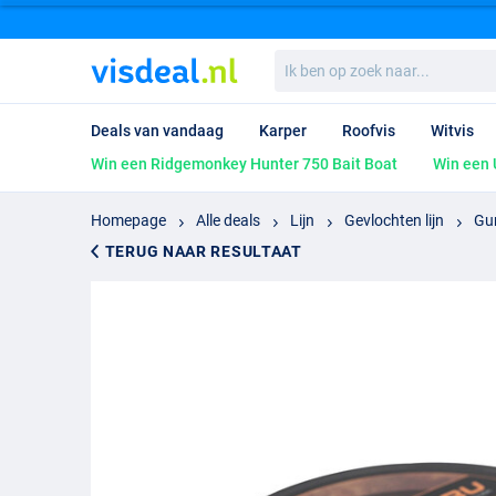
Ik
ben
op
zoek
Deals van vandaag
Karper
Roofvis
Witvis
naar...
Win een Ridgemonkey Hunter 750 Bait Boat
Win een 
Homepage
Alle deals
Lijn
Gevlochten lijn
Gu
TERUG NAAR RESULTAAT