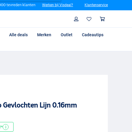
00 tevreden klanten
Werken bij Visdeal?
Klantenservice
Zoeken
Profiel
Winkelm
Alle deals
Merken
Outlet
Cadeautips
 Gevlochten Lijn 0.16mm
!*
i